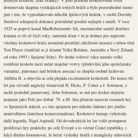
jediným kolíkem, úzké branky). V jeho průběhu kroketovému světu
dominovala skupina vynikajících irských hráčů a bylo pozoruhodné mimo
jiné i tím, že vyprodukovalo několik špičkových hráček, v osobě Dorothy
Steelové schopných dokonce pravidelně porážet nejlepší z mužů. V roce
1925 se poprvé konal MacRobertsonův štít, mezinárodní soutěž družstev
konaná co tři až čtyři roky; samotná účast v ní je dodnes pro naprosto
všechny kroketové hráče nesmírně prestižní záležitostí nesoucí s sebou titul
Test Player (tradičně se jí účastní Velká Británie, Austrálie a Nový Zéland,
od roku 1993 i Spojené Státy). Po druhé světové válce nastalo velké
rozšíření kroketu mezi méně majetné vrstvy (především jeho společenská
varianta), patronace nad britskou asociací se chopila osobně královna
Alžběta II. a objevila se celá plejáda excelentních kroketistů. Do konce 60.
let jim vévodil anglický triumvirát H. Hicks, P. Cotter a J. Solomon, z
nichž posledně jmenovaný, John Solomon, se stal pro kroket stejným
pojmem jako Pelé pro fotbal. 70. a 80. léta přinesla masivní rozmach hry
ve Spojených státech, a s tím spojenou pro někoho žádoucí pro jiného
nenáviděnou částečnou komercionalizaci. Kroketové turnaje vyhrávala
další legenda, Nigel Aspinall. Od devadesátých let lze vidět postupnou
proliferaci hry prakticky po celé Evropě a to včetně České republiky, i
když dlužno konstatovat, že herní výsledky hráčů z neanglicky mluvících