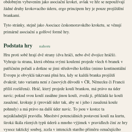
obdobným vybavením jako asociační kroket, avšak ve hře se nepoužívají
žádné druhy krokovacího úderu, ergo principem hry je pouze projíždění
brankami.
Tyto stránky, stejně jako Asociace českomoravského kroketu, se věnují
primárně asociační a golfové formě hry.
Podstata hry
nahoru
Hru proti sobě hrají dvě strany (dva hráči, nebo dvě dvojice hráčů).
Vyhraje ta strana, která oběma svými koulemi projede všech 6 branek v
patřičném pořadí a dotkne se jimi středového kolíku (mimo kontinentální
Evropu je obvyklá takzvaná plná hra, kdy se každá branka projíždí
dvakrát; tato varianta není z časových důvodů v ČR, Německu či Francii
příliš rozšířená). Hráč, který projede koulí brankou, má právo na úder
navíc; pokud svou koulí zasáhne jinou kouli, zvedá ji, přikládá ke kouli
zasažené, krokuje ji (provádí úder tak, aby se i jeho i zasažená koule
pohnuly) a má právo na další úder navíc. To jsou v kostce ta
nejzákladnější pravidla. Množství potenciálních postavení koulí na kurtu,
široká škála různých typů úderů a mnoho výjimek v pravidlech činí ze hry
vysoce taktický souboj, zcela v intencích starého příměru označujícího