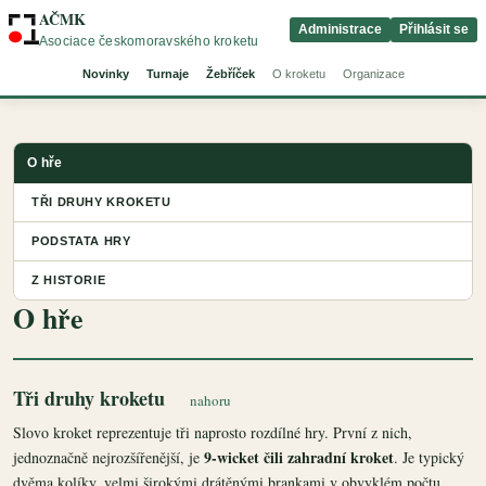
AČMK
Administrace
Přihlásit se
Asociace českomoravského kroketu
Novinky
Turnaje
Žebříček
O kroketu
Organizace
O hře
TŘI DRUHY KROKETU
PODSTATA HRY
Z HISTORIE
O hře
Tři druhy kroketu
nahoru
Slovo kroket reprezentuje tři naprosto rozdílné hry. První z nich,
9-wicket čili zahradní kroket
jednoznačně nejrozšířenější, je
. Je typický
dvěma kolíky, velmi širokými drátěnými brankami v obvyklém počtu