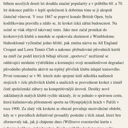
během necelých deseti let dosáhla značné popularity a v průběhu 60. a 70.
let dokonce patřilo v lepší společnosti k dobrému tónu se ji alespoň
částečně věnovat. V roce 1867 se poprvé konalo British Open, byla
kodifikována pravidla a zdálo se, že kroket čeká zářná budoucnost. Na
scéně se však objevil takzvaný tenis. Jako mor začal pronikat do
kroketových klubů a mnohde se opakovala zkušenost z Wimbledonu:
blahosklonně vyčleněné jedno hřiště, pak změna názvu na All England
Croquet and Lawn Tennis Club a nakonec přebudování původních kurtů
na změť čar podél kterých běhají uřícení „sportovci" nezřízeně se
oddávající módním výstřelkům a korunující svoji nesnášenlivost degradací
původního předmětu aktivit na trpěný přívěšek klubu údajně tenisového.
První renesancí se v 90. letech stalo spojené úsilí několika nadšenců
stojících v čele přeživších klubů a snažících se pozvednout kroket z téměř
čistě společenské zábavy na kompetitivnější úroveň. Desítky nově
zakládaných malých klubů rychle ukázaly, že se jednalo o správnou cestu,
která kulminovala přítomností sportu na Olympijských hrách v Paříži v
roce 1900. Za zlatý věk kroketu se obecně považuje meziválečné období,
kdy se v pravidlech definitivně prosadily poslední z těch zásad, které hru
zformovaly tak, jak ji chápeme dnes (Willisovo rozestavění kurtu s