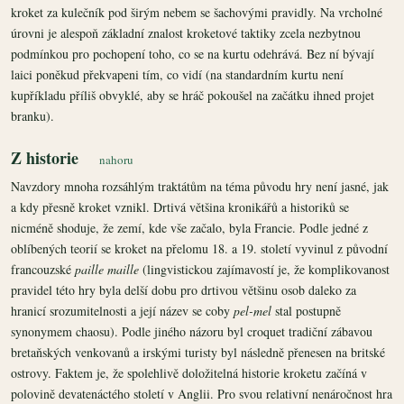
kroket za kulečník pod širým nebem se šachovými pravidly. Na vrcholné
úrovni je alespoň základní znalost kroketové taktiky zcela nezbytnou
podmínkou pro pochopení toho, co se na kurtu odehrává. Bez ní bývají
laici poněkud překvapeni tím, co vidí (na standardním kurtu není
kupříkladu příliš obvyklé, aby se hráč pokoušel na začátku ihned projet
branku).
Z historie
nahoru
Navzdory mnoha rozsáhlým traktátům na téma původu hry není jasné, jak
a kdy přesně kroket vznikl. Drtivá většina kronikářů a historiků se
nicméně shoduje, že zemí, kde vše začalo, byla Francie. Podle jedné z
oblíbených teorií se kroket na přelomu 18. a 19. století vyvinul z původní
francouzské
paille maille
(lingvistickou zajímavostí je, že komplikovanost
pravidel této hry byla delší dobu pro drtivou většinu osob daleko za
hranicí srozumitelnosti a její název se coby
pel-mel
stal postupně
synonymem chaosu). Podle jiného názoru byl croquet tradiční zábavou
bretaňských venkovanů a irskými turisty byl následně přenesen na britské
ostrovy. Faktem je, že spolehlivě doložitelná historie kroketu začíná v
polovině devatenáctého století v Anglii. Pro svou relativní nenáročnost hra