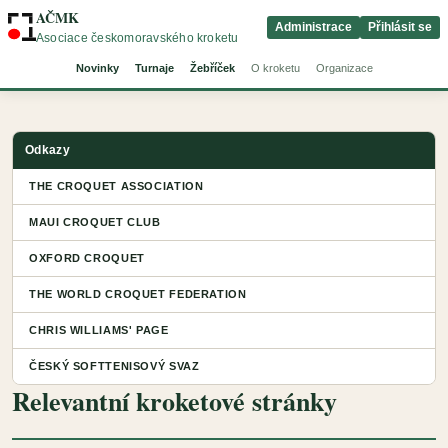
AČMK
Administrace
Přihlásit se
Asociace českomoravského kroketu
Novinky
Turnaje
Žebříček
O kroketu
Organizace
Odkazy
THE CROQUET ASSOCIATION
MAUI CROQUET CLUB
OXFORD CROQUET
THE WORLD CROQUET FEDERATION
CHRIS WILLIAMS' PAGE
ČESKÝ SOFTTENISOVÝ SVAZ
Relevantní kroketové stránky