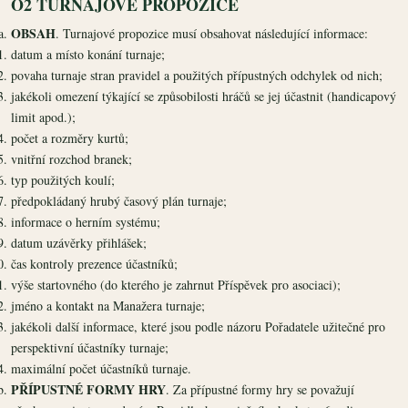
O2 TURNAJOVÉ PROPOZICE
OBSAH
. Turnajové propozice musí obsahovat následující informace:
datum a místo konání turnaje;
povaha turnaje stran pravidel a použitých přípustných odchylek od nich;
jakékoli omezení týkající se způsobilosti hráčů se jej účastnit (handicapový
limit apod.);
počet a rozměry kurtů;
vnitřní rozchod branek;
typ použitých koulí;
předpokládaný hrubý časový plán turnaje;
informace o herním systému;
datum uzávěrky přihlášek;
čas kontroly prezence účastníků;
výše startovného (do kterého je zahrnut Příspěvek pro asociaci);
jméno a kontakt na Manažera turnaje;
jakékoli další informace, které jsou podle názoru Pořadatele užitečné pro
perspektivní účastníky turnaje;
maximální počet účastníků turnaje.
PŘÍPUSTNÉ FORMY HRY
. Za přípustné formy hry se považují