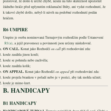
pozoroval, že došlo k určité chybě, nesmí na tuto skutečnost upozornit
žádného hráče před uplynutím reklamační lhůty, ani vydat rozhodnutí, že
k takové chybě došlo, nebyl-li návrh na podobné rozhodnutí podán
hráčem.
R6 UMPIRE
Umpire je osoba nominovaná Turnajovým rozhodčím podle Ustanovení
R1(a)
, a jejíž pravomoce a povinnosti jsou určeny následovně.
ON CALL.
Konat jako Rozhodčí
on call
při rozhodování zda:
koule zasáhla jinou kouli;
koule se pohnula nebo zachvěla;
koule zasáhla kolík;
ON APPEAL.
Konat jako Rozhodčí
on appeal
při rozhodování zda:
koule projela brankou v pořadí nebo je v pozici, aby tak mohla učinit;
koule je mimo kurt.
B. HANDICAPY
B1 HANDICAPY
HANDICAPOVÝ TURNAJ.
Turnaje nejnižších dvou tříd (Local, Club) a