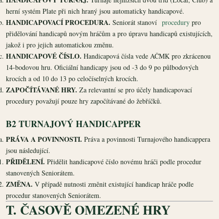
herní systém Plate při nich hraný jsou automaticky handicapové.
HANDICAPOVACÍ PROCEDURA.
Seniorát stanoví
procedury
pro
přidělování handicapů novým hráčům a pro úpravu handicapů existujících,
jakož i pro jejich automatickou změnu.
HANDICAPOVÉ ČÍSLO.
Handicapová čísla vede AČMK pro zkrácenou
14-bodovou hru. Oficiální handicapy jsou od -3 do 9 po půlbodových
krocích a od 10 do 13 po celočíselných krocích.
ZAPOČÍTÁVANÉ HRY.
Za relevantní se pro účely handicapovací
procedury považují pouze hry započítávané do žebříčků.
B2 TURNAJOVÝ HANDICAPPER
PRÁVA A POVINNOSTI.
Práva a povinnosti Turnajového handicappera
jsou následující.
PŘIDĚLENÍ.
Přidělit handicapové číslo novému hráči podle procedur
stanovených Seniorátem.
ZMĚNA.
V případě nutnosti změnit existující handicap hráče podle
procedur stanovených Seniorátem.
T. ČASOVĚ OMEZENÉ HRY