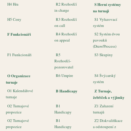
H4 Hra
R2 Rozhodčí
S Herní systémy
in charge
na turnaji
H5 Ceny
R3 Rozhodčí
S1 Vyřazovací
on call
systém
F Funkcionáři
R4 Rozhodčí
S2 Systém dvou
on appeal
pavouků
(Draw/Process)
F1 Funkcionáři
R5
S3 Skupiny
Rozhodčí-
pozorovatel
O Organizace
R6 Umpire
S4 Švýcarský
systém
turnaje
O1 Kalendářové
B Handicapy
Z Turnaje,
turnaje
žebříček a výjimky
O2 Turnajové
B1
Z1 Zařazení
propozice
Handicapy
turnajů
O2 Turnajové
B1
Z2 Diskvalifikace
propozice
Handicapy
a odstoupení z