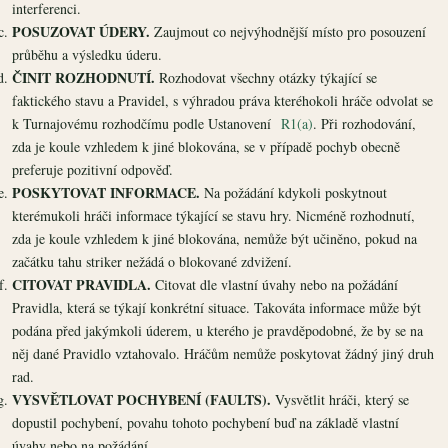
interferenci.
POSUZOVAT ÚDERY.
Zaujmout co nejvýhodnější místo pro posouzení
průběhu a výsledku úderu.
ČINIT ROZHODNUTÍ.
Rozhodovat všechny otázky týkající se
faktického stavu a Pravidel, s výhradou práva kteréhokoli hráče odvolat se
k Turnajovému rozhodčímu podle Ustanovení
R1(a)
. Při rozhodování,
zda je koule vzhledem k jiné blokována, se v případě pochyb obecně
preferuje pozitivní odpověď.
POSKYTOVAT INFORMACE.
Na požádání kdykoli poskytnout
kterémukoli hráči informace týkající se stavu hry. Nicméně rozhodnutí,
zda je koule vzhledem k jiné blokována, nemůže být učiněno, pokud na
začátku tahu striker nežádá o blokované zdvižení.
CITOVAT PRAVIDLA.
Citovat dle vlastní úvahy nebo na požádání
Pravidla, která se týkají konkrétní situace. Takováta informace může být
podána před jakýmkoli úderem, u kterého je pravděpodobné, že by se na
něj dané Pravidlo vztahovalo. Hráčům nemůže poskytovat žádný jiný druh
rad.
VYSVĚTLOVAT POCHYBENÍ (FAULTS).
Vysvětlit hráči, který se
dopustil pochybení, povahu tohoto pochybení buď na základě vlastní
úvahy nebo na požádání.