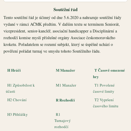
Soutěžní řád
Tento soutěžní řád je účinný od dne 5.6.2020 a nahrazuje soutěžní řády
vydané v rámci AČMK předtím. V dalším textu se termínem Seniorát,
vicepresident, senior-kancléř, asociační handicapper a Disciplinární a
rozhodčí komise myslí příslušné orgány Asociace českomoravského
kroketu. Pořadatelem se rozumí subjekt, který se úspěšně uchází o
pověření pořádat turnaj ve smyslu tohoto Soutěžního řádu.
H Hráči
M Manažer
T Časově omezené
hry
H1 Způsobilost k
M1 Manažer
T1 Povolené
účasti
časové limity
H2 Chování
R Rozhodčí
T2 Vypršení
časového limitu
H3 Přihlášky
R1
Turnajový
rozhodčí