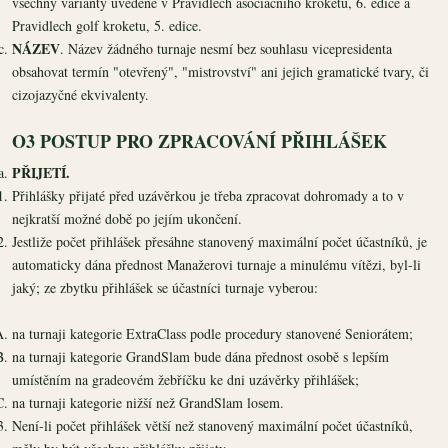
všechny varianty uvedené v Pravidlech asociačního kroketu, 6. edice a
Pravidlech golf kroketu, 5. edice.
NÁZEV
. Název žádného turnaje nesmí bez souhlasu vicepresidenta
obsahovat termín "otevřený", "mistrovství" ani jejich gramatické tvary, či
cizojazyčné ekvivalenty.
O3 POSTUP PRO ZPRACOVÁNÍ PŘIHLÁŠEK
PŘIJETÍ.
Přihlášky přijaté před uzávěrkou je třeba zpracovat dohromady a to v
nejkratší možné době po jejím ukončení.
Jestliže počet přihlášek přesáhne stanovený maximální počet účastníků, je
automaticky dána přednost Manažerovi turnaje a minulému vítězi, byl-li
jaký; ze zbytku přihlášek se účastníci turnaje vyberou:
na turnaji kategorie ExtraClass podle procedury stanovené Seniorátem;
na turnaji kategorie GrandSlam bude dána přednost osobě s lepším
umístěním na gradeovém žebříčku ke dni uzávěrky přihlášek;
na turnaji kategorie nižší než GrandSlam losem.
Není-li počet přihlášek větší než stanovený maximální počet účastníků,