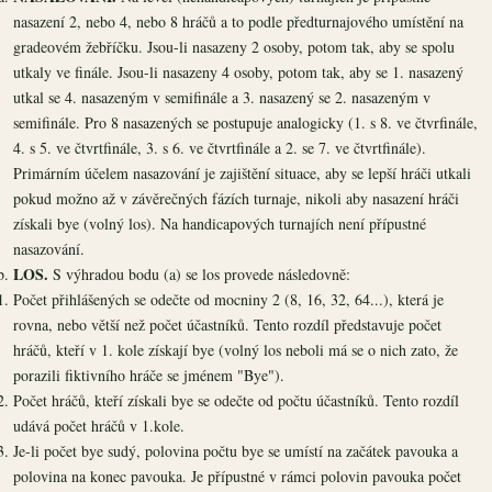
nasazení 2, nebo 4, nebo 8 hráčů a to podle předturnajového umístění na
gradeovém žebříčku. Jsou-li nasazeny 2 osoby, potom tak, aby se spolu
utkaly ve finále. Jsou-li nasazeny 4 osoby, potom tak, aby se 1. nasazený
utkal se 4. nasazeným v semifinále a 3. nasazený se 2. nasazeným v
semifinále. Pro 8 nasazených se postupuje analogicky (1. s 8. ve čtvrfinále,
4. s 5. ve čtvrtfinále, 3. s 6. ve čtvrtfinále a 2. se 7. ve čtvrtfinále).
Primárním účelem nasazování je zajištění situace, aby se lepší hráči utkali
pokud možno až v závěrečných fázích turnaje, nikoli aby nasazení hráči
získali bye (volný los). Na handicapových turnajích není přípustné
nasazování.
LOS.
S výhradou bodu (a) se los provede následovně:
Počet přihlášených se odečte od mocniny 2 (8, 16, 32, 64...), která je
rovna, nebo větší než počet účastníků. Tento rozdíl představuje počet
hráčů, kteří v 1. kole získají bye (volný los neboli má se o nich zato, že
porazili fiktivního hráče se jménem "Bye").
Počet hráčů, kteří získali bye se odečte od počtu účastníků. Tento rozdíl
udává počet hráčů v 1.kole.
Je-li počet bye sudý, polovina počtu bye se umístí na začátek pavouka a
polovina na konec pavouka. Je přípustné v rámci polovin pavouka počet