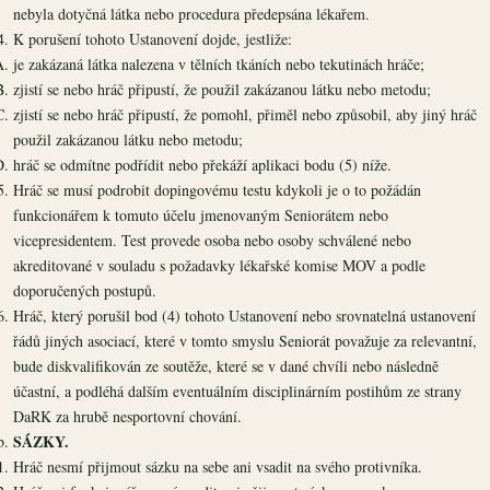
nebyla dotyčná látka nebo procedura předepsána lékařem.
K porušení tohoto Ustanovení dojde, jestliže:
je zakázaná látka nalezena v tělních tkáních nebo tekutinách hráče;
zjistí se nebo hráč připustí, že použil zakázanou látku nebo metodu;
zjistí se nebo hráč připustí, že pomohl, přiměl nebo způsobil, aby jiný hráč
použil zakázanou látku nebo metodu;
hráč se odmítne podřídit nebo překáží aplikaci bodu (5) níže.
Hráč se musí podrobit dopingovému testu kdykoli je o to požádán
funkcionářem k tomuto účelu jmenovaným Seniorátem nebo
vicepresidentem. Test provede osoba nebo osoby schválené nebo
akreditované v souladu s požadavky lékařské komise MOV a podle
doporučených postupů.
Hráč, který porušil bod (4) tohoto Ustanovení nebo srovnatelná ustanovení
řádů jiných asociací, které v tomto smyslu Seniorát považuje za relevantní,
bude diskvalifikován ze soutěže, které se v dané chvíli nebo následně
účastní, a podléhá dalším eventuálním disciplinárním postihům ze strany
DaRK za hrubě nesportovní chování.
SÁZKY.
Hráč nesmí přijmout sázku na sebe ani vsadit na svého protivníka.