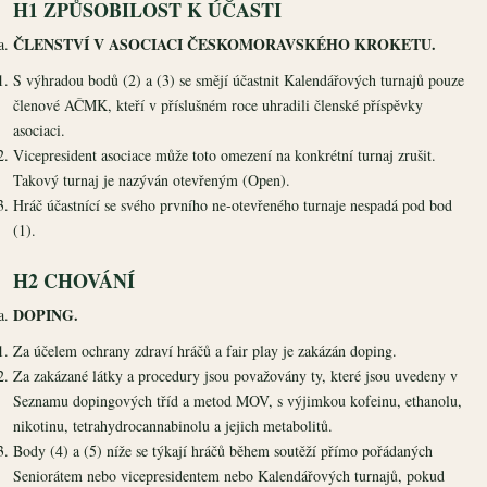
H1 ZPŮSOBILOST K ÚČASTI
ČLENSTVÍ V ASOCIACI ČESKOMORAVSKÉHO KROKETU.
S výhradou bodů (2) a (3) se smějí účastnit Kalendářových turnajů pouze
členové AČMK, kteří v příslušném roce uhradili členské příspěvky
asociaci.
Vicepresident asociace může toto omezení na konkrétní turnaj zrušit.
Takový turnaj je nazýván otevřeným (Open).
Hráč účastnící se svého prvního ne-otevřeného turnaje nespadá pod bod
(1).
H2 CHOVÁNÍ
DOPING.
Za účelem ochrany zdraví hráčů a fair play je zakázán doping.
Za zakázané látky a procedury jsou považovány ty, které jsou uvedeny v
Seznamu dopingových tříd a metod MOV, s výjimkou kofeinu, ethanolu,
nikotinu, tetrahydrocannabinolu a jejich metabolitů.
Body (4) a (5) níže se týkají hráčů během soutěží přímo pořádaných
Seniorátem nebo vicepresidentem nebo Kalendářových turnajů, pokud