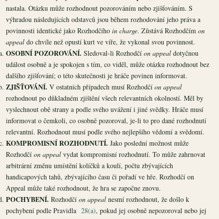
nastala. Otázku může rozhodnout pozorováním nebo zjišťováním. S
výhradou následujících odstavců jsou během rozhodování jeho práva a
povinnosti identické jako Rozhodčího
in charge
. Zůstává Rozhodčím
on
appeal
do chvíle než opustí kurt ve víře, že vykonal svou povinnost.
OSOBNÍ POZOROVÁNÍ.
Sledoval-li Rozhodčí
on appeal
dotyčnou
událost osobně a je spokojen s tím, co viděl, může otázku rozhodnout bez
dalšího zjišťování; o této skutečnosti je hráče povinen informovat.
ZJIŠŤOVÁNÍ.
V ostatních případech musí Rozhodčí
on appeal
rozhodnout po důkladném zjištění všech relevantních okolností. Měl by
vyslechnout obě strany a podle svého uvážení i jiné svědky. Hráče musí
informovat o čemkoli, co osobně pozoroval, je-li to pro dané rozhodnutí
relevantní. Rozhodnout musí podle svého nejlepšího vědomí a svědomí.
KOMPROMISNÍ ROZHODNUTÍ.
Jako poslední možnost může
Rozhodčí
on appeal
vydat kompromisní rozhodnutí. To může zahrnovat
arbitrární změnu umístění kolíčků a koulí, počtu zbývajících
handicapových tahů, zbývajícího času či pořadí ve hře. Rozhodčí on
Appeal může také rozhodnout, že hra se započne znovu.
POCHYBENÍ.
Rozhodčí
on appeal
nesmí rozhodnout, že došlo k
pochybení podle Pravidla
28(a)
, pokud jej osobně nepozoroval nebo jej