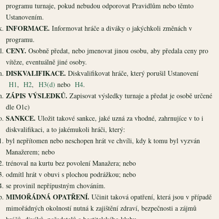
programu turnaje, pokud nebudou odporovat Pravidlům nebo těmto
Ustanovením.
INFORMACE.
Informovat hráče a diváky o jakýchkoli změnách v
programu.
CENY.
Osobně předat, nebo jmenovat jinou osobu, aby předala ceny pro
vítěze, eventuálně jiné osoby.
DISKVALIFIKACE.
Diskvalifikovat hráče, který porušil Ustanovení
H1
,
H2
,
H3(d)
nebo
H4
.
ZÁPIS VÝSLEDKŮ.
Zapisovat výsledky turnaje a předat je osobě určené
dle O1c)
SANKCE.
Uložit takové sankce, jaké uzná za vhodné, zahrnujíce v to i
diskvalifikaci, a to jakémukoli hráči, který:
byl nepřítomen nebo neschopen hrát ve chvíli, kdy k tomu byl vyzván
Manažerem; nebo
trénoval na kurtu bez povolení Manažera; nebo
odmítl hrát v obuvi s plochou podrážkou; nebo
se provinil nepřípustným chováním.
MIMOŘÁDNÁ OPATŘENÍ.
Učinit taková opatření, která jsou v případě
mimořádných okolností nutná k zajištění zdraví, bezpečnosti a zájmů