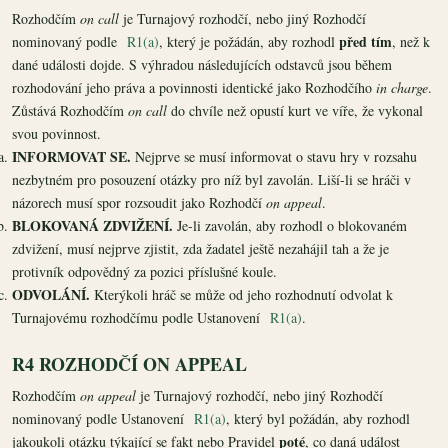
Rozhodčím
on call
je Turnajový rozhodčí, nebo jiný Rozhodčí
před tím
nominovaný podle
R1(a)
, který je požádán, aby rozhodl
, než k
dané události dojde. S výhradou následujících odstavců jsou během
rozhodování jeho práva a povinnosti identické jako Rozhodčího
in charge
.
Zůstává Rozhodčím
on call
do chvíle než opustí kurt ve víře, že vykonal
svou povinnost.
INFORMOVAT SE.
Nejprve se musí informovat o stavu hry v rozsahu
nezbytném pro posouzení otázky pro níž byl zavolán. Liší-li se hráči v
názorech musí spor rozsoudit jako Rozhodčí
on appeal
.
BLOKOVANÁ ZDVIŽENÍ.
Je-li zavolán, aby rozhodl o blokovaném
zdvižení, musí nejprve zjistit, zda žadatel ještě nezahájil tah a že je
protivník odpovědný za pozici příslušné koule.
ODVOLÁNÍ.
Kterýkoli hráč se může od jeho rozhodnutí odvolat k
Turnajovému rozhodčímu podle Ustanovení
R1(a)
.
R4 ROZHODČÍ ON APPEAL
Rozhodčím
on appeal
je Turnajový rozhodčí, nebo jiný Rozhodčí
nominovaný podle Ustanovení
R1(a)
, který byl požádán, aby rozhodl
poté
jakoukoli otázku týkající se fakt nebo Pravidel
, co daná událost