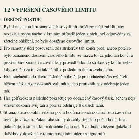
T2 VYPRŠENÍ ČASOVÉHO LIMITU
OBECNÝ POSTUP.
Byl-li na danou hru stanoven časový limit, hráči by měli zařídit, aby
nezávislá osoba anebo v krajním případě jeden z nich, byl odpovědný za
zřetelné ohlášení, že bylo dosaženo časového limitu.
Pro samotný účel posouzení, zda strikerův tah končí před, anebo poté co
bylo oznámeno dosažení časového limitu, se má za to, že jeho tah končí a
protivníkův začíná ve chvíli, kdy provedl úder do strikerovy koule, nebo
kdy se mělo za to, že tak učinil v posledním úderu svého tahu.
Hra asociačního kroketu následně pokračuje po dodatečný časový úsek,
během nějž striker dokončí svůj tah a jeho protivník pak odehraje jeden
tah.
Hra golfkroketu následně pokračuje po dodatečný časový úsek, během nějž
striker dokončí svůj tah a poté se odehraje 8 dalších tahů.
Strana, která dosáhla většího počtu bodů na konci dodatečného časového
úseku je vítězem. Pokud obě strany dosáhly stejného počtu bodů, hra
pokračuje, a strana, která dosáhne bodu nejdříve, bude vítězem (jakékoli
další body dosažené v tomto posledním úderu se ignorují).