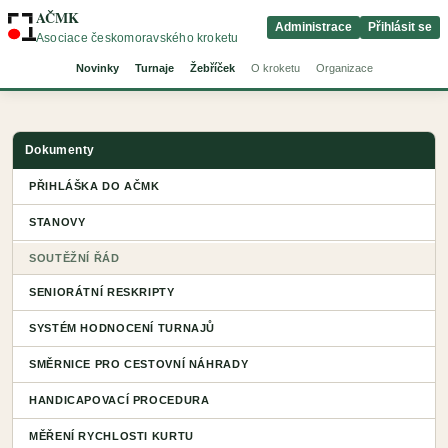
AČMK
Administrace
Přihlásit se
Asociace českomoravského kroketu
Novinky
Turnaje
Žebříček
O kroketu
Organizace
Dokumenty
PŘIHLÁŠKA DO AČMK
STANOVY
SOUTĚŽNÍ ŘÁD
SENIORÁTNÍ RESKRIPTY
SYSTÉM HODNOCENÍ TURNAJŮ
SMĚRNICE PRO CESTOVNÍ NÁHRADY
HANDICAPOVACÍ PROCEDURA
MĚŘENÍ RYCHLOSTI KURTU