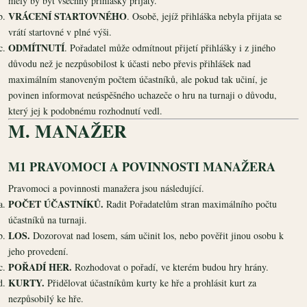
měly by být všechny přihlášky přijaty.
VRÁCENÍ STARTOVNÉHO
. Osobě, jejíž přihláška nebyla přijata se
vrátí startovné v plné výši.
ODMÍTNUTÍ
. Pořadatel může odmítnout přijetí přihlášky i z jiného
důvodu než je nezpůsobilost k účasti nebo převis přihlášek nad
maximálním stanoveným počtem účastníků, ale pokud tak učiní, je
povinen informovat neúspěšného uchazeče o hru na turnaji o důvodu,
který jej k podobnému rozhodnutí vedl.
M. MANAŽER
M1 PRAVOMOCI A POVINNOSTI MANAŽERA
Pravomoci a povinnosti manažera jsou následující.
POČET ÚČASTNÍKŮ.
Radit Pořadatelům stran maximálního počtu
účastníků na turnaji.
LOS.
Dozorovat nad losem, sám učinit los, nebo pověřit jinou osobu k
jeho provedení.
POŘADÍ HER.
Rozhodovat o pořadí, ve kterém budou hry hrány.
KURTY.
Přidělovat účastníkům kurty ke hře a prohlásit kurt za
nezpůsobilý ke hře.