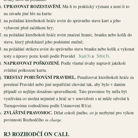
UPRAVOVAT ROZESTAVĚNÍ.
Má-li to praktický význam a není-li to
na závadu jiné hře na kurtu:
na požádání kteréhokoli hráče uvést do správného stavu kurt a jeho
vybavení před začátkem hry;
na požádání kteréhokoli hráče uvést značení hranic, branku nebo kolík do
stavu, který předcházel jeho podstatné změně;
na požádání strikera uvést do správného stavu branku nebo kolík a vykonat
testy a úpravy pozic koulí podle Pravidel
3(a)(3)
a
3(b)(3)
.
NAPRAVOVAT POŠKOZENÍ.
Podle vlastní úvahy napravit jakékoli
zvláštní poškození kurtu.
TRESTAT PORUŠOVÁNÍ PRAVIDEL.
Penalizovat kteréhokoli hráče za
porušení Pravidel nebo jiné nepatřičné chování tak, aby bylo v daném
případě co nejlépe dosaženo spravedlnosti. Tato pravomoc by měla být
využívána co možná nejméně a hráč se v souvislosti s ní může odvolat k
Turnajovému rozhodčímu podle Ustanovení R1(a).
ZVLÁŠTNÍ PRAVOMOC.
Dělat cokoli jiného, co je nezbytné pro výkon
povinnosti Rozhodčího
in charge
.
R3 ROZHODČÍ ON CALL