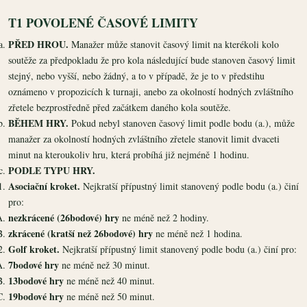
T1 POVOLENÉ ČASOVÉ LIMITY
PŘED HROU.
Manažer může stanovit časový limit na kterékoli kolo
soutěže za předpokladu že pro kola následující bude stanoven časový limit
stejný, nebo vyšší, nebo žádný, a to v případě, že je to v předstihu
oznámeno v propozicích k turnaji, anebo za okolností hodných zvláštního
zřetele bezprostředně před začátkem daného kola soutěže.
BĚHEM HRY.
Pokud nebyl stanoven časový limit podle bodu (a.), může
manažer za okolností hodných zvláštního zřetele stanovit limit dvaceti
minut na kteroukoliv hru, která probíhá již nejméně 1 hodinu.
PODLE TYPU HRY.
Asociační kroket.
Nejkratší přípustný limit stanovený podle bodu (a.) činí
pro:
nezkrácené (26bodové) hry
ne méně než 2 hodiny.
zkrácené (kratší než 26bodové) hry
ne méně než 1 hodina.
Golf kroket.
Nejkratší přípustný limit stanovený podle bodu (a.) činí pro:
7bodové hry
ne méně než 30 minut.
13bodové hry
ne méně než 40 minut.
19bodové hry
ne méně než 50 minut.