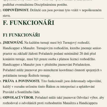
podléhat eventuálnímu Disciplinárnímu postihu.
ODPOVĚDNOST.
Držitelé cen jsou povinni tyto vrátit v nepoškozeném
stavu.
F. FUNKCIONÁŘI
F1 FUNKCIONÁŘI
JMENOVÁNÍ.
Na každém turnaji musí být Turnajový rozhodčí,
Handicapper a Manažer. Turnajovým rozhodčím, kterého jmenuje senior-
praetor na základě žádosti Pořadatele podané minimálně 28 dnů před
konáním turnaje, musí být pouze osoba s platnou licencí rozhodčího.
Handicapper a Manažer jsou v předstihu jmenováni Pořadatelem.
Pořadatel může jmenovat pro mimoherní koordinaci činností spojených s
pořádáním turnaje Ředitele turnaje.
PRÁVA A POVINNOSTI.
Tito funkcionáři jsou dohromady odpovědní,
každý v rozsahu určeném tímto Řádem za interpretaci a uplatňování
Pravidel a Soutěžního řádu.
ODVOLACÍ VÝBOR.
Pořadatel může také jmenovat Odvolací výbor, aby
rozhodoval o odvoláních proti rozhodnutím Manažera a Handicappera