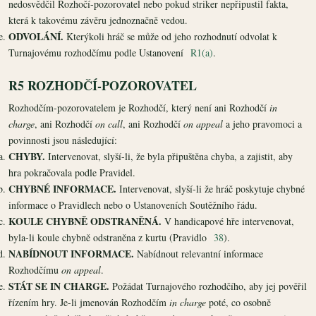
nedosvědčil Rozhočí-pozorovatel nebo pokud striker nepřipustil fakta,
která k takovému závěru jednoznačně vedou.
ODVOLÁNÍ.
Kterýkoli hráč se může od jeho rozhodnutí odvolat k
Turnajovému rozhodčímu podle Ustanovení
R1(a)
.
R5 ROZHODČÍ-POZOROVATEL
Rozhodčím-pozorovatelem je Rozhodčí, který není ani Rozhodčí
in
charge
, ani Rozhodčí
on call
, ani Rozhodčí
on appeal
a jeho pravomoci a
povinnosti jsou následující:
CHYBY.
Intervenovat, slyší-li, že byla připuštěna chyba, a zajistit, aby
hra pokračovala podle Pravidel.
CHYBNÉ INFORMACE.
Intervenovat, slyší-li že hráč poskytuje chybné
informace o Pravidlech nebo o Ustanoveních Soutěžního řádu.
KOULE CHYBNĚ ODSTRANĚNÁ.
V handicapové hře intervenovat,
byla-li koule chybně odstraněna z kurtu (Pravidlo
38
).
NABÍDNOUT INFORMACE.
Nabídnout relevantní informace
Rozhodčímu
on appeal
.
STÁT SE IN CHARGE.
Požádat Turnajového rozhodčího, aby jej pověřil
řízením hry. Je-li jmenován Rozhodčím
in charge
poté, co osobně