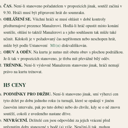
ČAS.
Není-li stanoveno pořadatelem v propozicích jinak, soutěž začíná v
9:30. Hráči musí být připraveni hrát do soumraku.
OHLÁŠENÍ SE.
Všichni hráči se musí ohlásit v době kontroly
předturnajové prezence Manažerovi. Hodlá-li hráč opustit místo konání
soutěže, ohlásí to taktéž Manažerovi a s jeho souhlasem tak může také
učinit. Kdokoli je v požadovaný čas nepřítomen nebo neschopen hrát,
může být podle Ustanovení
M1(n)
diskvalifikován.
OBUV A ODĚV.
Na kurtu je nutno mít obutu obuv s plochou podrážkou.
Je-li tak v propozicích stanoveno, je třeba mít převážně bílý oděv.
TRÉNINK.
Není-li výslovně Manažerem stanoveno jinak, hráči nemají
právo na kurtu trénovat.
H5 CENY
PODMÍNKY PRO DRŽBU.
Není-li stanoveno jinak, smí výherci cen
tyto držet po dobu jednoho roku (u turnajů, které se opakují v jiném
časovém intervalu, pak po tuto dobu) nebo do chvíle, kdy se o ně znovu
soutěží, cokoli z uvedeného nastane dřive.
NEVRÁCENÍ.
Držitelé cen jsou odpovědni za jejich vrácení před
uplynutím doby stanovené v bodě (a) výše. Neučiní-li tak, mohou