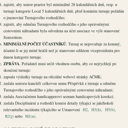
zajistit, aby senior-praetor byl minimálně 28 kalendářních dnů, resp. u
turnaje kategorie Local 5 kalendářních dnů, před konáním turnaje požádán
o jmenování Turnajového rozhodčího;
zajistit, aby odměna Turnajového rozhodčího s jeho oprávněnými
cestovními náhradami byla odvedena na účet asociace ve výši stanovené
Seniorátem.
MINIMÁLNÍ POČET ÚČASTNÍKŮ
. Turnaj se nepovažuje za konaný,
účastní-li se jej méně hráčů než je stanoveno ediktem vicepresidenta pro
danou kategorii turnaje.
ZPRÁVA
. Pořadatel musí určit vhodnou osobu, aby co nejrychleji po
skončení turnaje:
zapsala výsledky turnaje na oficiální webové stránky AČMK;
zaslala senioru-kancléři celkovou sumu Příspěvků z turnaje a odměnu
Turnajového rozhodčího s jeho oprávněnými cestovními náhradami;
zaslala Asociačnímu handicapperovi seznam handicapových korekcí;
zaslala Disciplinární a rozhodčí komisi detaily týkající se jakéhokoli
relevantního incidentu týkajícího se Ustanovení
H2
,
H3(h)
,
H5(b)
,
R2(j)
nebo
M1(n)
.