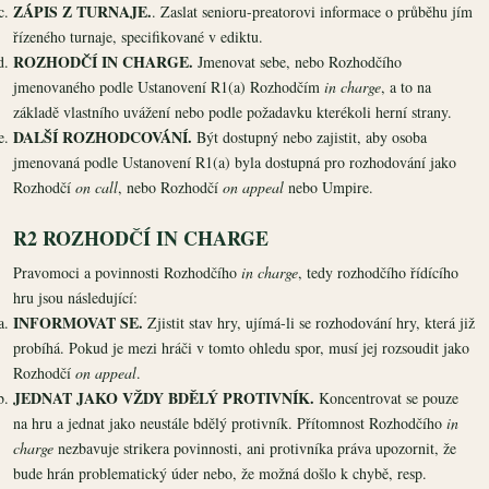
ZÁPIS Z TURNAJE.
. Zaslat senioru-preatorovi informace o průběhu jím
řízeného turnaje, specifikované v ediktu.
ROZHODČÍ IN CHARGE.
Jmenovat sebe, nebo Rozhodčího
jmenovaného podle Ustanovení R1(a) Rozhodčím
in charge
, a to na
základě vlastního uvážení nebo podle požadavku kterékoli herní strany.
DALŠÍ ROZHODCOVÁNÍ.
Být dostupný nebo zajistit, aby osoba
jmenovaná podle Ustanovení R1(a) byla dostupná pro rozhodování jako
Rozhodčí
on call
, nebo Rozhodčí
on appeal
nebo Umpire.
R2 ROZHODČÍ IN CHARGE
Pravomoci a povinnosti Rozhodčího
in charge
, tedy rozhodčího řídícího
hru jsou následující:
INFORMOVAT SE.
Zjistit stav hry, ujímá-li se rozhodování hry, která již
probíhá. Pokud je mezi hráči v tomto ohledu spor, musí jej rozsoudit jako
Rozhodčí
on appeal
.
JEDNAT JAKO VŽDY BDĚLÝ PROTIVNÍK.
Koncentrovat se pouze
na hru a jednat jako neustále bdělý protivník. Přítomnost Rozhodčího
in
charge
nezbavuje strikera povinnosti, ani protivníka práva upozornit, že
bude hrán problematický úder nebo, že možná došlo k chybě, resp.