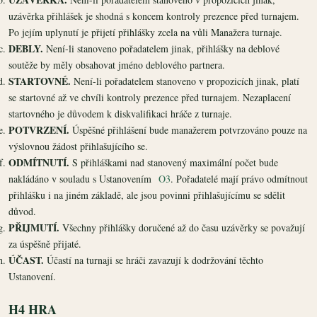
uzávěrka přihlášek je shodná s koncem kontroly prezence před turnajem.
Po jejím uplynutí je přijetí přihlášky zcela na vůli Manažera turnaje.
DEBLY.
Není-li stanoveno pořadatelem jinak, přihlášky na deblové
soutěže by měly obsahovat jméno deblového partnera.
STARTOVNÉ.
Není-li pořadatelem stanoveno v propozicích jinak, platí
se startovné až ve chvíli kontroly prezence před turnajem. Nezaplacení
startovného je důvodem k diskvalifikaci hráče z turnaje.
POTVRZENÍ.
Úspěšné přihlášení bude manažerem potvrzováno pouze na
výslovnou žádost přihlašujícího se.
ODMÍTNUTÍ.
S přihláškami nad stanovený maximální počet bude
nakládáno v souladu s Ustanovením
O3
. Pořadatelé mají právo odmítnout
přihlášku i na jiném základě, ale jsou povinni přihlašujícímu se sdělit
důvod.
PŘIJMUTÍ.
Všechny přihlášky doručené až do času uzávěrky se považují
za úspěšně přijaté.
ÚČAST.
Účastí na turnaji se hráči zavazují k dodržování těchto
Ustanovení.
H4 HRA