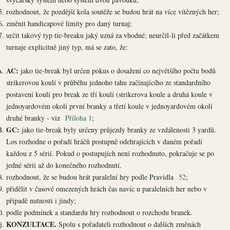
rozhodnout, že pozdější kola soutěže se budou hrát na více vítězných her;
změnit handicapové limity pro daný turnaj;
určit takový typ tie-breaku jaký uzná za vhodné; neurčil-li před začátkem
turnaje explicitně jiný typ, má se zato, že:
AC:
jako tie-break byl určen pokus o dosažení co největšího počtu bodů
strikerovou koulí v průběhu jednoho tahu začínajícího ze standardního
postavení koulí pro break ze tří koulí (strikerova koule a druhá koule v
jednoyardovém okolí první branky a třetí koule v jednoyardovém okolí
druhé branky - viz
Příloha 1
;
GC:
jako tie-break byly určeny průjezdy branky ze vzdálenosti 3 yardů.
Los rozhodne o pořadí hráčů postupně odehrajících v daném pořadí
každou z 5 sérií. Pokud o postupujích není rozhodnuto, pokračuje se po
jedné sérii až do konečného rozhodnutí.
rozhodnout, že se budou hrát paralelní hry podle Pravidla
52
;
přidělit v časově omezených hrách čas navíc u paralelních her nebo v
případě nutnosti i jindy;
podle podmínek a standardu hry rozhodnout o rozchodu branek.
KONZULTACE.
Spolu s pořadateli rozhodnout o dalších změnách