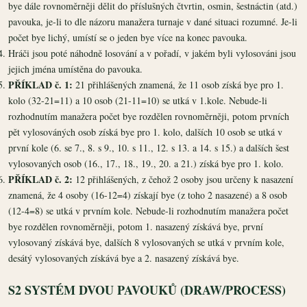
bye dále rovnoměrněji dělit do příslušných čtvrtin, osmin, šestnáctin (atd.)
pavouka, je-li to dle názoru manažera turnaje v dané situaci rozumné. Je-li
počet bye lichý, umístí se o jeden bye více na konec pavouka.
Hráči jsou poté náhodně losování a v pořadí, v jakém byli vylosováni jsou
jejich jména umístěna do pavouka.
PŘÍKLAD č. 1:
21 přihlášených znamená, že 11 osob získá bye pro 1.
kolo (32-21=11) a 10 osob (21-11=10) se utká v 1.kole. Nebude-li
rozhodnutím manažera počet bye rozdělen rovnoměrněji, potom prvních
pět vylosováných osob získá bye pro 1. kolo, dalších 10 osob se utká v
první kole (6. se 7., 8. s 9., 10. s 11., 12. s 13. a 14. s 15.) a dalších šest
vylosovaných osob (16., 17., 18., 19., 20. a 21.) získá bye pro 1. kolo.
PŘÍKLAD č. 2:
12 přihlášených, z čehož 2 osoby jsou určeny k nasazení
znamená, že 4 osoby (16-12=4) získají bye (z toho 2 nasazené) a 8 osob
(12-4=8) se utká v prvním kole. Nebude-li rozhodnutím manažera počet
bye rozdělen rovnoměrněji, potom 1. nasazený získává bye, první
vylosovaný získává bye, dalších 8 vylosovaných se utká v prvním kole,
desátý vylosovaných získává bye a 2. nasazený získává bye.
S2 SYSTÉM DVOU PAVOUKŮ (DRAW/PROCESS)