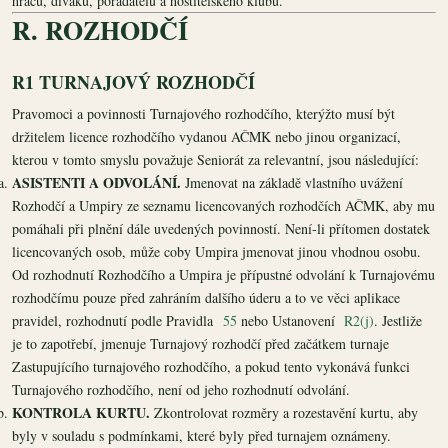
hráčů, diváků, pořadatelů a hostitelského klubu.
R. ROZHODČÍ
R1 TURNAJOVÝ ROZHODČÍ
Pravomoci a povinnosti Turnajového rozhodčího, kterýžto musí být
držitelem licence rozhodčího vydanou AČMK nebo jinou organizací,
kterou v tomto smyslu považuje Seniorát za relevantní, jsou následující:
ASISTENTI A ODVOLÁNÍ.
Jmenovat na základě vlastního uvážení
Rozhodčí a Umpiry ze seznamu licencovaných rozhodčích AČMK, aby mu
pomáhali při plnění dále uvedených povinností. Není-li přítomen dostatek
licencovaných osob, může coby Umpira jmenovat jinou vhodnou osobu.
Od rozhodnutí Rozhodčího a Umpira je přípustné odvolání k Turnajovému
rozhodčímu pouze před zahráním dalšího úderu a to ve věci aplikace
pravidel, rozhodnutí podle Pravidla
55
nebo Ustanovení
R2(j)
. Jestliže
je to zapotřebí, jmenuje Turnajový rozhodčí před začátkem turnaje
Zastupujícího turnajového rozhodčího, a pokud tento vykonává funkci
Turnajového rozhodčího, není od jeho rozhodnutí odvolání.
KONTROLA KURTU.
Zkontrolovat rozměry a rozestavění kurtu, aby
byly v souladu s podmínkami, které byly před turnajem oznámeny.