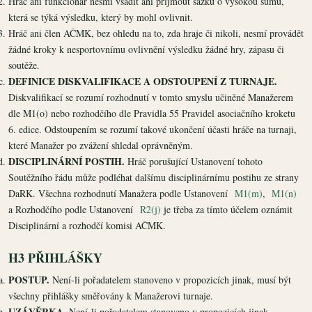
Hráč ani funkcionář nesmí vsadit ani přijmout sázku o vysokou sumu,
která se týká výsledku, který by mohl ovlivnit.
Hráč ani člen AČMK, bez ohledu na to, zda hraje či nikoli, nesmí provádět
žádné kroky k nesportovnímu ovlivnění výsledku žádné hry, zápasu či
soutěže.
DEFINICE DISKVALIFIKACE A ODSTOUPENÍ Z TURNAJE.
Diskvalifikací se rozumí rozhodnutí v tomto smyslu učiněné Manažerem
dle M1(o) nebo rozhodčího dle Pravidla 55 Pravidel asociačního kroketu
6. edice. Odstoupením se rozumí takové ukončení účasti hráče na turnaji,
které Manažer po zvážení shledal oprávněným.
DISCIPLINÁRNÍ POSTIH.
Hráč porušující Ustanovení tohoto
Soutěžního řádu může podléhat dalšímu disciplinárnímu postihu ze strany
DaRK. Všechna rozhodnutí Manažera podle Ustanovení
M1(m)
,
M1(n)
a Rozhodčího podle Ustanovení
R2(j)
je třeba za tímto účelem oznámit
Disciplinární a rozhodčí komisi AČMK.
H3 PŘIHLÁŠKY
POSTUP.
Není-li pořadatelem stanoveno v propozicích jinak, musí být
všechny přihlášky směřovány k Manažerovi turnaje.
UZÁVĚRKA.
Není-li pořadatelem stanoveno v propozicích jinak,