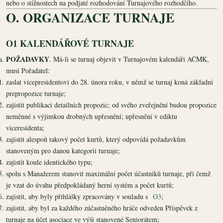
nebo o stížnostech na podjaté rozhodování Turnajového rozhodčího.
O. ORGANIZACE TURNAJE
O1 KALENDÁŘOVÉ TURNAJE
POŽADAVKY
. Má-li se turnaj objevit v Turnajovém kalendáři AČMK,
musí Pořadatel:
zaslat vicepresidentovi do 28. února roku, v němž se turnaj koná základní
prepropozice turnaje;
zajistit publikaci detailních propozic; od svého zveřejnění budou propozice
neměnné s výjimkou drobných upřesnění; upřesnění v ediktu
viceresidenta;
zajistit alespoň takový počet kurtů, který odpovídá požadavkům
stanoveným pro danou kategorii turnaje;
zajistit koule identického typu;
spolu s Manažerem stanovit maximální počet účastníků turnaje, při čemž
je vzat do úvahu předpokládaný herní systém a počet kurtů;
zajistit, aby byly přihlášky zpracovány v souladu s
O3
;
zajistit, aby byl za každého zúčastněného hráče odveden Příspěvek z
turnaje na účet asociace ve výši stanovené Seniorátem;