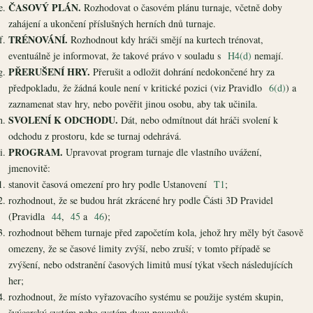
ČASOVÝ PLÁN.
Rozhodovat o časovém plánu turnaje, včetně doby
zahájení a ukončení příslušných herních dnů turnaje.
TRÉNOVÁNÍ.
Rozhodnout kdy hráči smějí na kurtech trénovat,
eventuálně je informovat, že takové právo v souladu s
H4(d)
nemají.
PŘERUŠENÍ HRY.
Přerušit a odložit dohrání nedokončené hry za
předpokladu, že žádná koule není v kritické pozici (viz Pravidlo
6(d)
) a
zaznamenat stav hry, nebo pověřit jinou osobu, aby tak učinila.
SVOLENÍ K ODCHODU.
Dát, nebo odmítnout dát hráči svolení k
odchodu z prostoru, kde se turnaj odehrává.
PROGRAM.
Upravovat program turnaje dle vlastního uvážení,
jmenovitě:
stanovit časová omezení pro hry podle Ustanovení
T1
;
rozhodnout, že se budou hrát zkrácené hry podle Části 3D Pravidel
(Pravidla
44
,
45
a
46
);
rozhodnout během turnaje před započetím kola, jehož hry měly být časově
omezeny, že se časové limity zvýší, nebo zruší; v tomto případě se
zvýšení, nebo odstranění časových limitů musí týkat všech následujících
her;
rozhodnout, že místo vyřazovacího systému se použije systém skupin,
švýcarský systém nebo systém dvou pavouků;