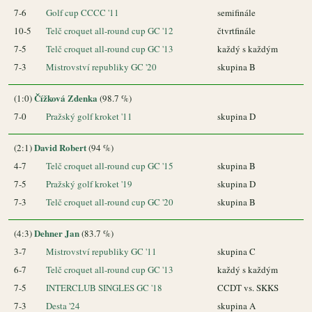
7-6
Golf cup CCCC '11
semifinále
10-5
Telč croquet all-round cup GC '12
čtvrtfinále
7-5
Telč croquet all-round cup GC '13
každý s každým
7-3
Mistrovství republiky GC '20
skupina B
Čížková Zdenka
(1:0)
(98.7 %)
7-0
Pražský golf kroket '11
skupina D
David Robert
(2:1)
(94 %)
4-7
Telč croquet all-round cup GC '15
skupina B
7-5
Pražský golf kroket '19
skupina D
7-3
Telč croquet all-round cup GC '20
skupina B
Dehner Jan
(4:3)
(83.7 %)
3-7
Mistrovství republiky GC '11
skupina C
6-7
Telč croquet all-round cup GC '13
každý s každým
7-5
INTERCLUB SINGLES GC '18
CCDT vs. SKKS
7-3
Desta '24
skupina A