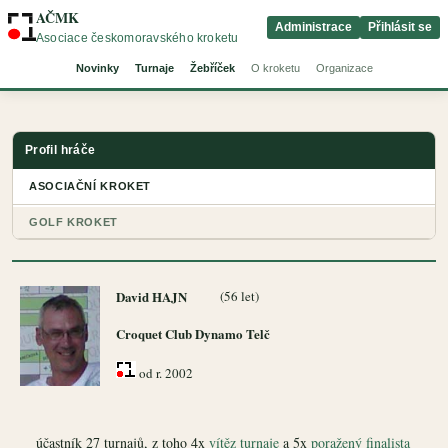
AČMK
Administrace
Přihlásit se
Asociace českomoravského kroketu
Novinky
Turnaje
Žebříček
O kroketu
Organizace
Profil hráče
ASOCIAČNÍ KROKET
GOLF KROKET
David HAJN
(56 let)
Croquet Club Dynamo Telč
od r. 2002
účastník 27 turnajů, z toho 4x
vítěz turnaje
a 5x
poražený finalista