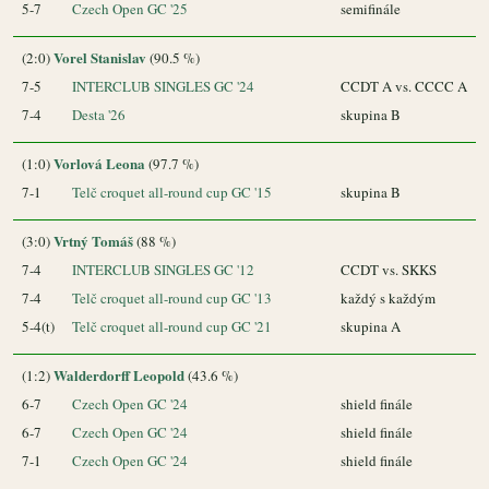
5-7
Czech Open GC '25
semifinále
Vorel Stanislav
(2:0)
(90.5 %)
7-5
INTERCLUB SINGLES GC '24
CCDT A vs. CCCC A
7-4
Desta '26
skupina B
Vorlová Leona
(1:0)
(97.7 %)
7-1
Telč croquet all-round cup GC '15
skupina B
Vrtný Tomáš
(3:0)
(88 %)
7-4
INTERCLUB SINGLES GC '12
CCDT vs. SKKS
7-4
Telč croquet all-round cup GC '13
každý s každým
5-4(t)
Telč croquet all-round cup GC '21
skupina A
Walderdorff Leopold
(1:2)
(43.6 %)
6-7
Czech Open GC '24
shield finále
6-7
Czech Open GC '24
shield finále
7-1
Czech Open GC '24
shield finále