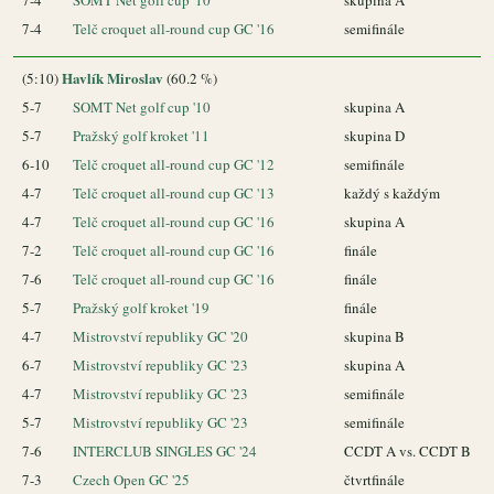
7-4
Telč croquet all-round cup GC '16
semifinále
Havlík Miroslav
(5:10)
(60.2 %)
5-7
SOMT Net golf cup '10
skupina A
5-7
Pražský golf kroket '11
skupina D
6-10
Telč croquet all-round cup GC '12
semifinále
4-7
Telč croquet all-round cup GC '13
každý s každým
4-7
Telč croquet all-round cup GC '16
skupina A
7-2
Telč croquet all-round cup GC '16
finále
7-6
Telč croquet all-round cup GC '16
finále
5-7
Pražský golf kroket '19
finále
4-7
Mistrovství republiky GC '20
skupina B
6-7
Mistrovství republiky GC '23
skupina A
4-7
Mistrovství republiky GC '23
semifinále
5-7
Mistrovství republiky GC '23
semifinále
7-6
INTERCLUB SINGLES GC '24
CCDT A vs. CCDT B
7-3
Czech Open GC '25
čtvrtfinále