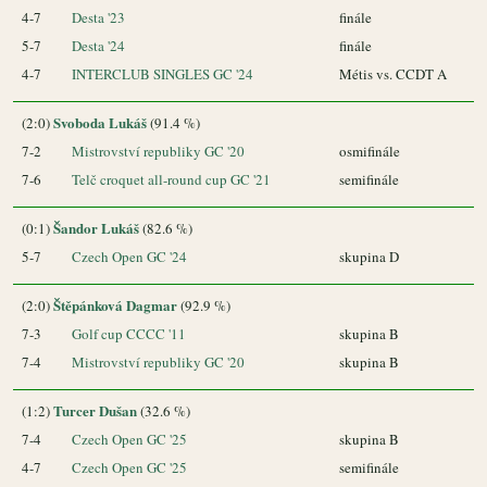
4-7
Desta '23
finále
5-7
Desta '24
finále
4-7
INTERCLUB SINGLES GC '24
Métis vs. CCDT A
Svoboda Lukáš
(2:0)
(91.4 %)
7-2
Mistrovství republiky GC '20
osmifinále
7-6
Telč croquet all-round cup GC '21
semifinále
Šandor Lukáš
(0:1)
(82.6 %)
5-7
Czech Open GC '24
skupina D
Štěpánková Dagmar
(2:0)
(92.9 %)
7-3
Golf cup CCCC '11
skupina B
7-4
Mistrovství republiky GC '20
skupina B
Turcer Dušan
(1:2)
(32.6 %)
7-4
Czech Open GC '25
skupina B
4-7
Czech Open GC '25
semifinále