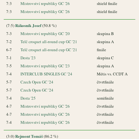
7:3
Mistrovství republiky GC '26
shield finále
7:3
Mistrovství republiky GC '26
shield finále
Rákosník Josef
(7:5)
(50.8 %)
7-3
Mistrovství republiky GC '20
skupina B
7-2
Telč croquet all-round cup GC '21
skupina A
6-7
Telč croquet all-round cup GC '21
finále
7-1
Desta '23
skupina C
7-5
Mistrovství republiky GC '23
skupina A
7-4
INTERCLUB SINGLES GC '24
Métis vs. CCDT A
5-7
Czech Open GC '24
čtvrtfinále
5-7
Czech Open GC '24
čtvrtfinále
7-4
Desta '25
semifinále
4-7
Mistrovství republiky GC '26
čtvrtfinále
4-7
Mistrovství republiky GC '26
čtvrtfinále
7-4
Mistrovství republiky GC '26
čtvrtfinále
Rejmont Tomáš
(3:0)
(86.2 %)