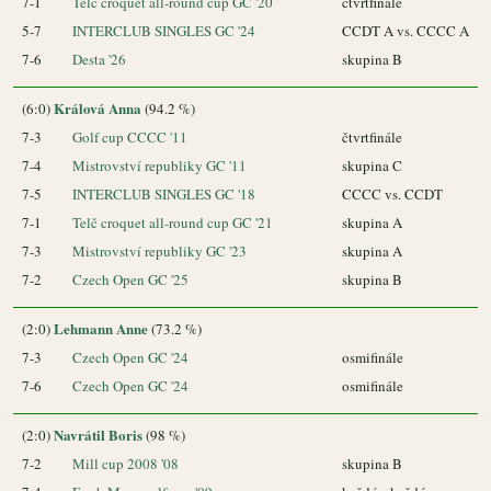
7-1
Telč croquet all-round cup GC '20
čtvrtfinále
5-7
INTERCLUB SINGLES GC '24
CCDT A vs. CCCC A
7-6
Desta '26
skupina B
Králová Anna
(6:0)
(94.2 %)
7-3
Golf cup CCCC '11
čtvrtfinále
7-4
Mistrovství republiky GC '11
skupina C
7-5
INTERCLUB SINGLES GC '18
CCCC vs. CCDT
7-1
Telč croquet all-round cup GC '21
skupina A
7-3
Mistrovství republiky GC '23
skupina A
7-2
Czech Open GC '25
skupina B
Lehmann Anne
(2:0)
(73.2 %)
7-3
Czech Open GC '24
osmifinále
7-6
Czech Open GC '24
osmifinále
Navrátil Boris
(2:0)
(98 %)
7-2
Mill cup 2008 '08
skupina B