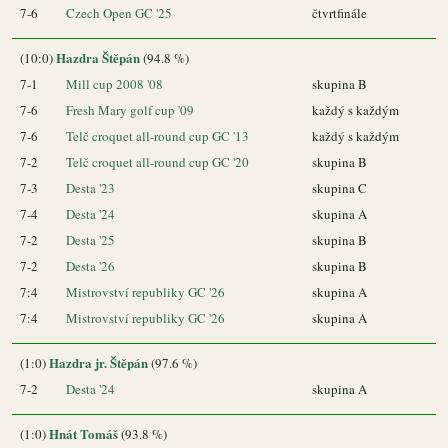
7-6
Czech Open GC '25
čtvrtfinále
Hazdra Štěpán
(10:0)
(94.8 %)
7-1
Mill cup 2008 '08
skupina B
7-6
Fresh Mary golf cup '09
každý s každým
7-6
Telč croquet all-round cup GC '13
každý s každým
7-2
Telč croquet all-round cup GC '20
skupina B
7-3
Desta '23
skupina C
7-4
Desta '24
skupina A
7-2
Desta '25
skupina B
7-2
Desta '26
skupina B
7:4
Mistrovství republiky GC '26
skupina A
7:4
Mistrovství republiky GC '26
skupina A
Hazdra jr. Štěpán
(1:0)
(97.6 %)
7-2
Desta '24
skupina A
Hnát Tomáš
(1:0)
(93.8 %)