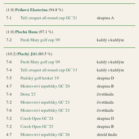
Pešková Ekaterina
(1:0)
(94.8 %)
7-1
Telč croquet all-round cup GC '21
skupina A
Plachá Hana
(1:0)
(97.1 %)
7-2
Fresh Mary golf cup '09
každý s každým
Plachý Jiří
(10:2)
(80.5 %)
7-6
Fresh Mary golf cup '09
každý s každým
7-4
Telč croquet all-round cup GC '13
každý s každým
7-5
Pražský golf kroket '19
skupina D
4-7
Mistrovství republiky GC '20
skupina B
7-4
Desta '23
čtvrtfinále
7-2
Mistrovství republiky GC '23
čtvrtfinále
7-6
Mistrovství republiky GC '23
čtvrtfinále
7-2
Czech Open GC '24
skupina D
7-2
Czech Open GC '25
skupina B
4:7
Mistrovství republiky GC '26
shield finále