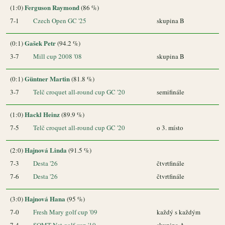
Ferguson Raymond
(1:0)
(86 %)
7-1
Czech Open GC '25
skupina B
Gašek Petr
(0:1)
(94.2 %)
3-7
Mill cup 2008 '08
skupina B
Güntner Martin
(0:1)
(81.8 %)
3-7
Telč croquet all-round cup GC '20
semifinále
Hackl Heinz
(1:0)
(89.9 %)
7-5
Telč croquet all-round cup GC '20
o 3. místo
Hajnová Linda
(2:0)
(91.5 %)
7-3
Desta '26
čtvrtfinále
7-6
Desta '26
čtvrtfinále
Hajnová Hana
(3:0)
(95 %)
7-0
Fresh Mary golf cup '09
každý s každým
7-4
SOMT Net golf cup '10
skupina A