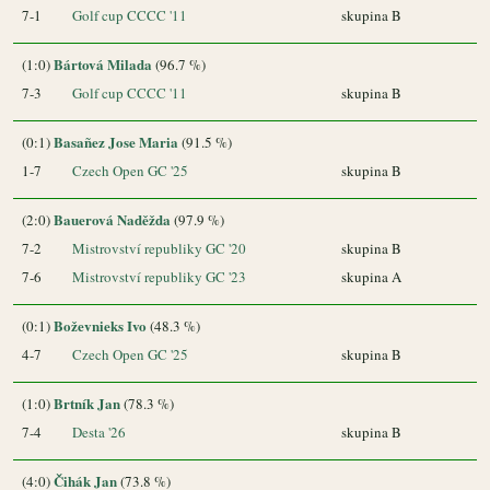
7-1
Golf cup CCCC '11
skupina B
Bártová Milada
(1:0)
(96.7 %)
7-3
Golf cup CCCC '11
skupina B
Basañez Jose Maria
(0:1)
(91.5 %)
1-7
Czech Open GC '25
skupina B
Bauerová Naděžda
(2:0)
(97.9 %)
7-2
Mistrovství republiky GC '20
skupina B
7-6
Mistrovství republiky GC '23
skupina A
Boževnieks Ivo
(0:1)
(48.3 %)
4-7
Czech Open GC '25
skupina B
Brtník Jan
(1:0)
(78.3 %)
7-4
Desta '26
skupina B
Čihák Jan
(4:0)
(73.8 %)