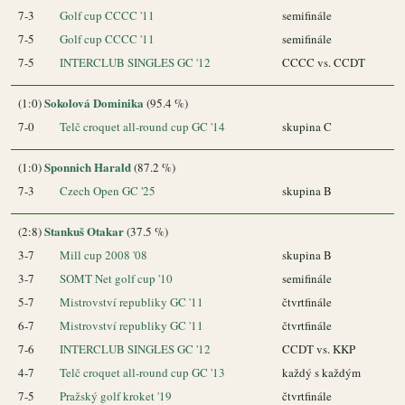
7-3
Golf cup CCCC '11
semifinále
7-5
Golf cup CCCC '11
semifinále
7-5
INTERCLUB SINGLES GC '12
CCCC vs. CCDT
Sokolová Dominika
(1:0)
(95.4 %)
7-0
Telč croquet all-round cup GC '14
skupina C
Sponnich Harald
(1:0)
(87.2 %)
7-3
Czech Open GC '25
skupina B
Stankuš Otakar
(2:8)
(37.5 %)
3-7
Mill cup 2008 '08
skupina B
3-7
SOMT Net golf cup '10
semifinále
5-7
Mistrovství republiky GC '11
čtvrtfinále
6-7
Mistrovství republiky GC '11
čtvrtfinále
7-6
INTERCLUB SINGLES GC '12
CCDT vs. KKP
4-7
Telč croquet all-round cup GC '13
každý s každým
7-5
Pražský golf kroket '19
čtvrtfinále