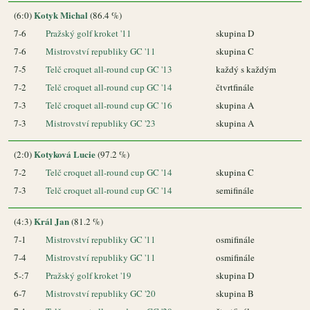
Kotyk Michal
(6:0)
(86.4 %)
7-6
Pražský golf kroket '11
skupina D
7-6
Mistrovství republiky GC '11
skupina C
7-5
Telč croquet all-round cup GC '13
každý s každým
7-2
Telč croquet all-round cup GC '14
čtvrtfinále
7-3
Telč croquet all-round cup GC '16
skupina A
7-3
Mistrovství republiky GC '23
skupina A
Kotyková Lucie
(2:0)
(97.2 %)
7-2
Telč croquet all-round cup GC '14
skupina C
7-3
Telč croquet all-round cup GC '14
semifinále
Král Jan
(4:3)
(81.2 %)
7-1
Mistrovství republiky GC '11
osmifinále
7-4
Mistrovství republiky GC '11
osmifinále
5-:7
Pražský golf kroket '19
skupina D
6-7
Mistrovství republiky GC '20
skupina B