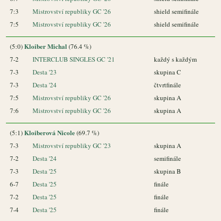
7:3
Mistrovství republiky GC '26
shield semifinále
7:5
Mistrovství republiky GC '26
shield semifinále
Kloiber Michal
(5:0)
(76.4 %)
7-2
INTERCLUB SINGLES GC '21
každý s každým
7-3
Desta '23
skupina C
7-3
Desta '24
čtvrtfinále
7:5
Mistrovství republiky GC '26
skupina A
7:6
Mistrovství republiky GC '26
skupina A
Kloiberová Nicole
(5:1)
(69.7 %)
7-3
Mistrovství republiky GC '23
skupina A
7-2
Desta '24
semifinále
7-3
Desta '25
skupina B
6-7
Desta '25
finále
7-2
Desta '25
finále
7-4
Desta '25
finále