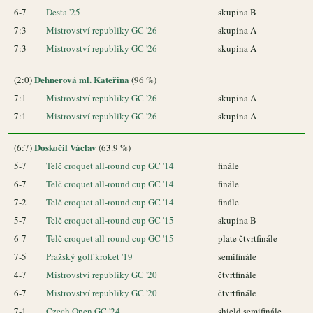
6-7
Desta '25
skupina B
7:3
Mistrovství republiky GC '26
skupina A
7:3
Mistrovství republiky GC '26
skupina A
Dehnerová ml. Kateřina
(2:0)
(96 %)
7:1
Mistrovství republiky GC '26
skupina A
7:1
Mistrovství republiky GC '26
skupina A
Doskočil Václav
(6:7)
(63.9 %)
5-7
Telč croquet all-round cup GC '14
finále
6-7
Telč croquet all-round cup GC '14
finále
7-2
Telč croquet all-round cup GC '14
finále
5-7
Telč croquet all-round cup GC '15
skupina B
6-7
Telč croquet all-round cup GC '15
plate čtvrtfinále
7-5
Pražský golf kroket '19
semifinále
4-7
Mistrovství republiky GC '20
čtvrtfinále
6-7
Mistrovství republiky GC '20
čtvrtfinále
7-1
Czech Open GC '24
shield semifinále