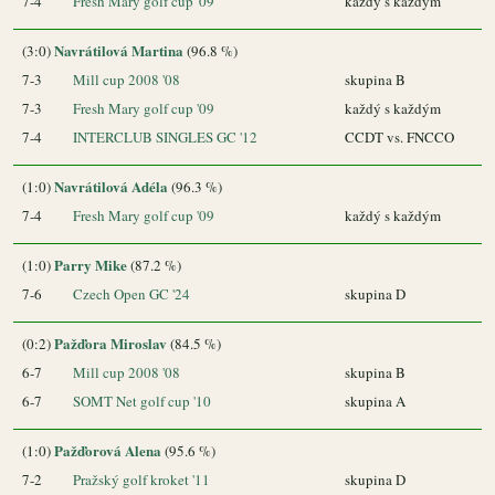
7-4
Fresh Mary golf cup '09
každý s každým
Navrátilová Martina
(3:0)
(96.8 %)
7-3
Mill cup 2008 '08
skupina B
7-3
Fresh Mary golf cup '09
každý s každým
7-4
INTERCLUB SINGLES GC '12
CCDT vs. FNCCO
Navrátilová Adéla
(1:0)
(96.3 %)
7-4
Fresh Mary golf cup '09
každý s každým
Parry Mike
(1:0)
(87.2 %)
7-6
Czech Open GC '24
skupina D
Pažďora Miroslav
(0:2)
(84.5 %)
6-7
Mill cup 2008 '08
skupina B
6-7
SOMT Net golf cup '10
skupina A
Pažďorová Alena
(1:0)
(95.6 %)
7-2
Pražský golf kroket '11
skupina D