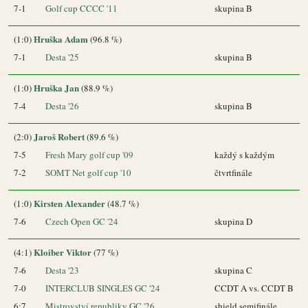
7-1
Golf cup CCCC '11
skupina B
Hruška Adam
(1:0)
(96.8 %)
7-1
Desta '25
skupina B
Hruška Jan
(1:0)
(88.9 %)
7-4
Desta '26
skupina B
Jaroš Robert
(2:0)
(89.6 %)
7-5
Fresh Mary golf cup '09
každý s každým
7-2
SOMT Net golf cup '10
čtvrtfinále
Kirsten Alexander
(1:0)
(48.7 %)
7-6
Czech Open GC '24
skupina D
Kloiber Viktor
(4:1)
(77 %)
7-6
Desta '23
skupina C
7-0
INTERCLUB SINGLES GC '24
CCDT A vs. CCDT B
6:7
Mistrovství republiky GC '26
shield semifinále