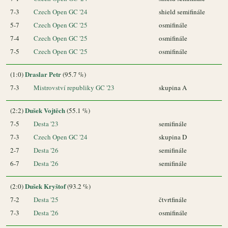
7-3
Czech Open GC '24
shield semifinále
5-7
Czech Open GC '25
osmifinále
7-4
Czech Open GC '25
osmifinále
7-5
Czech Open GC '25
osmifinále
Draslar Petr
(1:0)
(95.7 %)
7-3
Mistrovství republiky GC '23
skupina A
Dušek Vojtěch
(2:2)
(55.1 %)
7-5
Desta '23
semifinále
7-3
Czech Open GC '24
skupina D
2-7
Desta '26
semifinále
6-7
Desta '26
semifinále
Dušek Kryštof
(2:0)
(93.2 %)
7-2
Desta '25
čtvrtfinále
7-3
Desta '26
osmifinále