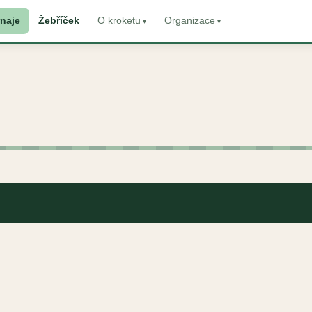
naje
Žebříček
O kroketu
Organizace