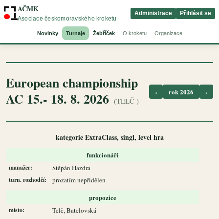
AČMK
Administrace
Přihlásit se
Asociace českomoravského kroketu
Novinky
Turnaje
Žebříček
O kroketu
Organizace
European championship
‹
rok 2026
›
AC 15.- 18. 8. 2026
(TELČ )
kategorie ExtraClass, singl, level hra
funkcionáři
manažer:
Štěpán Hazdra
turn. rozhodčí:
prozatím nepřidělen
propozice
místo:
Telč, Batelovská