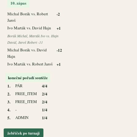
10. zápas
Michal Borák vs. Robert
-2
Jaroš
Ivo Marták vs. David Hajn
+1
Borák Michal, Marták Ivo vs. Hajn
David, Jaroš Robert -11
Michal Borák vs. David
-12
Hajn
Ivo Marták vs. Robert Jaroš
+1
konečné pořadí soutěže
1.
PÁR
4/4
2.
FREE_ITEM
2/4
3.
FREE_ITEM
2/4
4.
-
1/4
5.
ADMIN
1/4
žebříček po turnaji