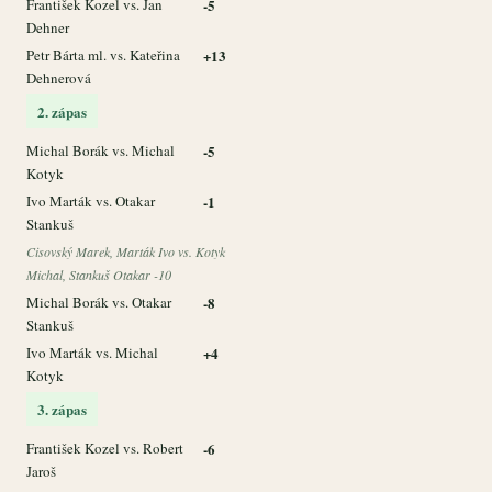
František Kozel vs. Jan
-5
Dehner
Petr Bárta ml. vs. Kateřina
+13
Dehnerová
2. zápas
Michal Borák vs. Michal
-5
Kotyk
Ivo Marták vs. Otakar
-1
Stankuš
Cisovský Marek, Marták Ivo vs. Kotyk
Michal, Stankuš Otakar -10
Michal Borák vs. Otakar
-8
Stankuš
Ivo Marták vs. Michal
+4
Kotyk
3. zápas
František Kozel vs. Robert
-6
Jaroš