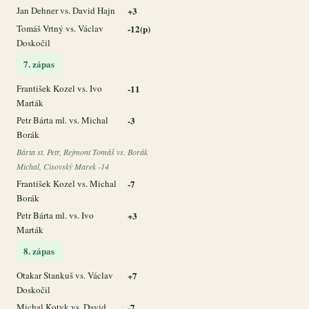
Jan Dehner vs. David Hajn
+3
Tomáš Vrtný vs. Václav
-12(p)
Doskočil
7. zápas
František Kozel vs. Ivo
-11
Marták
Petr Bárta ml. vs. Michal
-3
Borák
Bárta st. Petr, Rejmont Tomáš vs. Borák
Michal, Cisovský Marek -14
František Kozel vs. Michal
-7
Borák
Petr Bárta ml. vs. Ivo
+3
Marták
8. zápas
Otakar Stankuš vs. Václav
+7
Doskočil
Michal Kotyk vs. David
-7