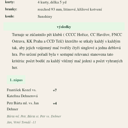
kurty:
4 kurty, délka 5 yd
branky:
rozchod 93 mm, litinové, křížové kotvení
koule:
Sunshiny
výsledky
Turnaje se zúčastnilo pět klubů ( CCCC Hořice, CC Havířov, FNCC
Ostrava, KK Praha a CCD Telč) kteréžto se utkaly každý s každým
tak, aby jejich vzájemný mač tvořily čtyři singlové a jedna deblová
hra. Pro určení pořadí byla v sestupné relevanci stanovena tato
kritéria: počet bodů( za každý vítězný mač jeden) a počet vyhraných
her.
1. zápas
František Kozel vs.
+7
Kateřina Dehnerová
Petr Bárta ml. vs. Jan
+4
Dehner
Bárta ml. Petr, Bárta st. Petr vs. Dehner
Jan, Vrtný Tomáš -11