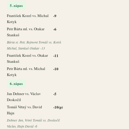
5. zápas
František Kozel vs. Michal
-9
Kotyk
Petr Bárta ml. vs. Otakar
-6
Stankuš
Bárta st. Petr, Rejmont Tomáš vs. Kotyk
Michal, Stankuš Otakar -13
František Kozel vs. Otakar
-11
Stankuš
Petr Bárta ml. vs. Michal
-10
Kotyk
6. zápas
Jan Dehner vs. Václav
-5
Doskočil
Tomáš Vrtný vs. David
-10(p)
Hajn
Dehner Jan, Vrtný Tomáš vs. Doskočil
Václav, Hajn David -6