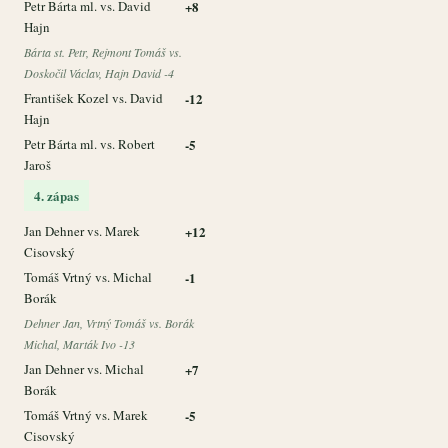
Petr Bárta ml. vs. David
+8
Hajn
Bárta st. Petr, Rejmont Tomáš vs.
Doskočil Václav, Hajn David -4
František Kozel vs. David
-12
Hajn
Petr Bárta ml. vs. Robert
-5
Jaroš
4. zápas
Jan Dehner vs. Marek
+12
Cisovský
Tomáš Vrtný vs. Michal
-1
Borák
Dehner Jan, Vrtný Tomáš vs. Borák
Michal, Marták Ivo -13
Jan Dehner vs. Michal
+7
Borák
Tomáš Vrtný vs. Marek
-5
Cisovský