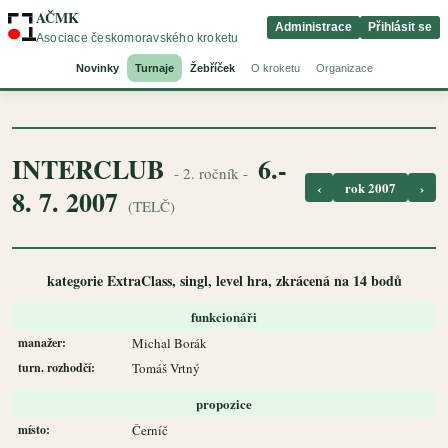
AČMK
Administrace
Přihlásit se
Asociace českomoravského kroketu
Novinky
Turnaje
Žebříček
O kroketu
Organizace
INTERCLUB
6.-
- 2. ročník -
‹
rok 2007
›
8. 7. 2007
(TELČ)
kategorie ExtraClass, singl, level hra, zkrácená na 14 bodů
funkcionáři
manažer:
Michal Borák
turn. rozhodčí:
Tomáš Vrtný
propozice
místo:
Černíč