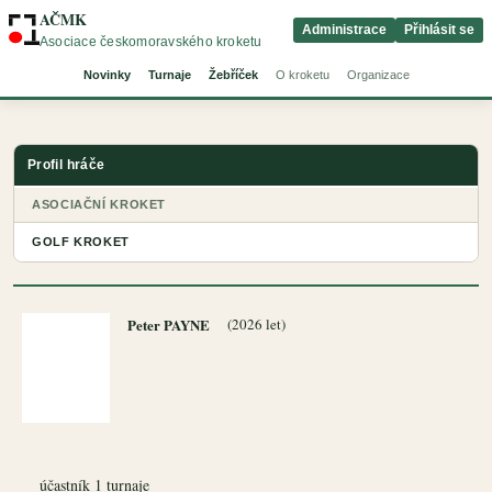
AČMK
Administrace
Přihlásit se
Asociace českomoravského kroketu
Novinky
Turnaje
Žebříček
O kroketu
Organizace
Profil hráče
ASOCIAČNÍ KROKET
GOLF KROKET
Peter PAYNE
(2026 let)
účastník 1 turnaje