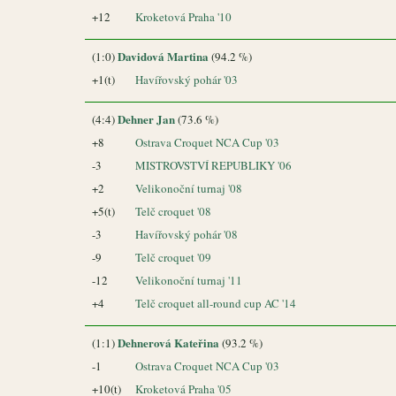
+12
Kroketová Praha '10
Davidová Martina
(1:0)
(94.2 %)
+1(t)
Havířovský pohár '03
Dehner Jan
(4:4)
(73.6 %)
+8
Ostrava Croquet NCA Cup '03
-3
MISTROVSTVÍ REPUBLIKY '06
+2
Velikonoční turnaj '08
+5(t)
Telč croquet '08
-3
Havířovský pohár '08
-9
Telč croquet '09
-12
Velikonoční turnaj '11
+4
Telč croquet all-round cup AC '14
Dehnerová Kateřina
(1:1)
(93.2 %)
-1
Ostrava Croquet NCA Cup '03
+10(t)
Kroketová Praha '05