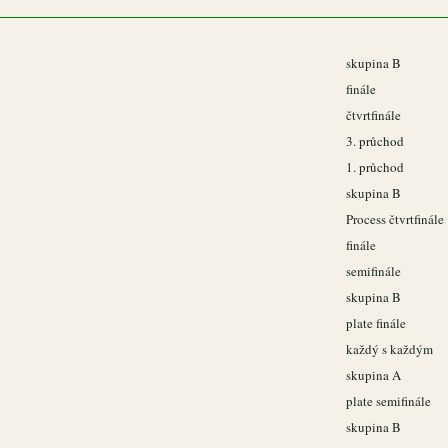
skupina B
finále
čtvrtfinále
3. průchod
1. průchod
skupina B
Process čtvrtfinále
finále
semifinále
skupina B
plate finále
každý s každým
skupina A
plate semifinále
skupina B