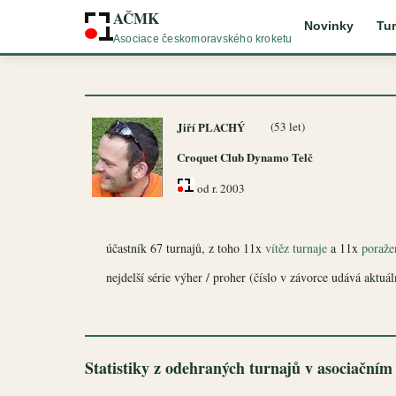
AČMK
Novinky
Tur
Asociace českomoravského kroketu
Jiří PLACHÝ
(53 let)
Croquet Club Dynamo Telč
od r. 2003
účastník 67 turnajů, z toho 11x
vítěz turnaje
a 11x
poražen
nejdelší série výher / proher (číslo v závorce udává aktuáln
Statistiky z odehraných turnajů v asociačním