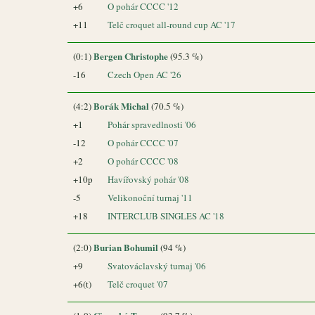
+6
O pohár CCCC '12
+11
Telč croquet all-round cup AC '17
Bergen Christophe
(0:1)
(95.3 %)
-16
Czech Open AC '26
Borák Michal
(4:2)
(70.5 %)
+1
Pohár spravedlnosti '06
-12
O pohár CCCC '07
+2
O pohár CCCC '08
+10p
Havířovský pohár '08
-5
Velikonoční turnaj '11
+18
INTERCLUB SINGLES AC '18
Burian Bohumil
(2:0)
(94 %)
+9
Svatováclavský turnaj '06
+6(t)
Telč croquet '07