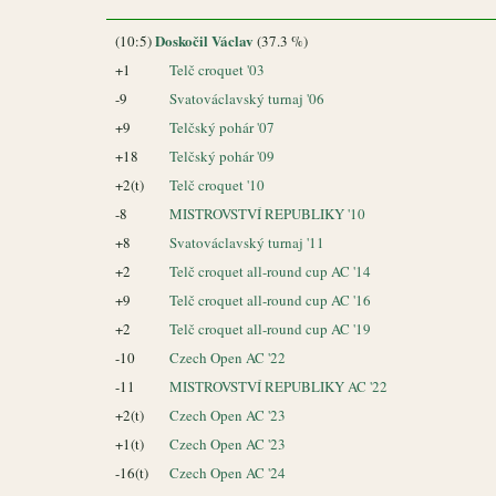
Doskočil Václav
(10:5)
(37.3 %)
+1
Telč croquet '03
-9
Svatováclavský turnaj '06
+9
Telčský pohár '07
+18
Telčský pohár '09
+2(t)
Telč croquet '10
-8
MISTROVSTVÍ REPUBLIKY '10
+8
Svatováclavský turnaj '11
+2
Telč croquet all-round cup AC '14
+9
Telč croquet all-round cup AC '16
+2
Telč croquet all-round cup AC '19
-10
Czech Open AC '22
-11
MISTROVSTVÍ REPUBLIKY AC '22
+2(t)
Czech Open AC '23
+1(t)
Czech Open AC '23
-16(t)
Czech Open AC '24