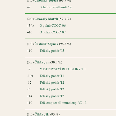
Cisovská Tereza
(1:0)
(93.7 %)
+7
Pohár spravedlnosti '06
Cisovský Marek
(2:0)
(87.3 %)
+3(t)
O pohár CCCC '06
+10
O pohár CCCC '07
Častulík Zbyněk
(1:0)
(96.8 %)
+10
Telčský pohár '05
Čihák Jan
(3:3)
(39.3 %)
+2
MISTROVSTVÍ REPUBLIKY '10
-1(t)
Telčský pohár '11
-12
Telčský pohár '12
-7
Telčský pohár '12
+14
Telčský pohár '12
+10
Telč croquet all-round cup AC '13
Čihák Jiří
(1:0)
(93 %)