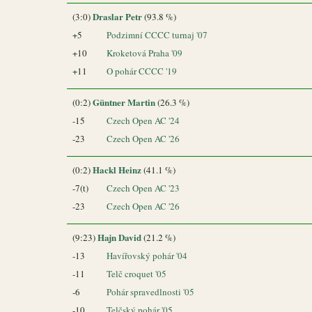
Draslar Petr
(3:0)
(93.8 %)
+5
Podzimní CCCC turnaj '07
+10
Kroketová Praha '09
+11
O pohár CCCC '19
Güntner Martin
(0:2)
(26.3 %)
-15
Czech Open AC '24
-23
Czech Open AC '26
Hackl Heinz
(0:2)
(41.1 %)
-7(t)
Czech Open AC '23
-23
Czech Open AC '26
Hajn David
(9:23)
(21.2 %)
-13
Havířovský pohár '04
-11
Telč croquet '05
-6
Pohár spravedlnosti '05
-10
Telčský pohár '05