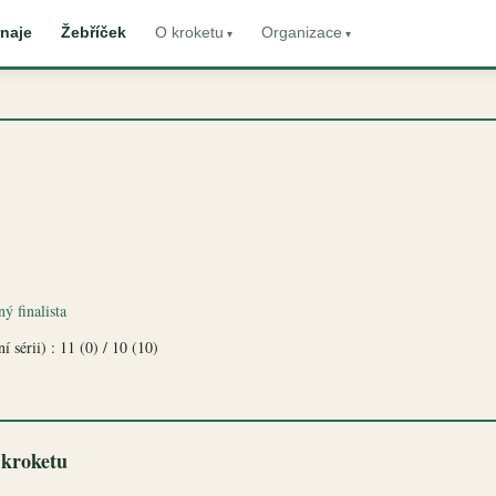
naje
Žebříček
O kroketu
Organizace
ý finalista
í sérii) : 11 (0) / 10 (10)
 kroketu