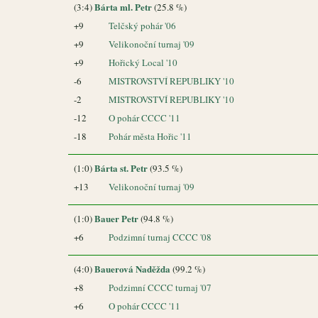
Bárta ml. Petr
(3:4)
(25.8 %)
+9
Telčský pohár '06
+9
Velikonoční turnaj '09
+9
Hořický Local '10
-6
MISTROVSTVÍ REPUBLIKY '10
-2
MISTROVSTVÍ REPUBLIKY '10
-12
O pohár CCCC '11
-18
Pohár města Hořic '11
Bárta st. Petr
(1:0)
(93.5 %)
+13
Velikonoční turnaj '09
Bauer Petr
(1:0)
(94.8 %)
+6
Podzimní turnaj CCCC '08
Bauerová Naděžda
(4:0)
(99.2 %)
+8
Podzimní CCCC turnaj '07
+6
O pohár CCCC '11