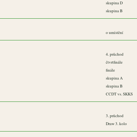
skupina D
skupina B
o umístění
4. průchod
čtvrtfinále
finále
skupina A
skupina B
CCDT vs. SKKS
3. průchod
Draw 3. kolo