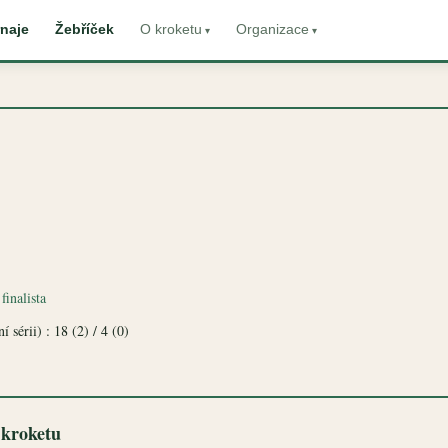
naje
Žebříček
O kroketu
Organizace
finalista
 sérii) : 18 (2) / 4 (0)
 kroketu