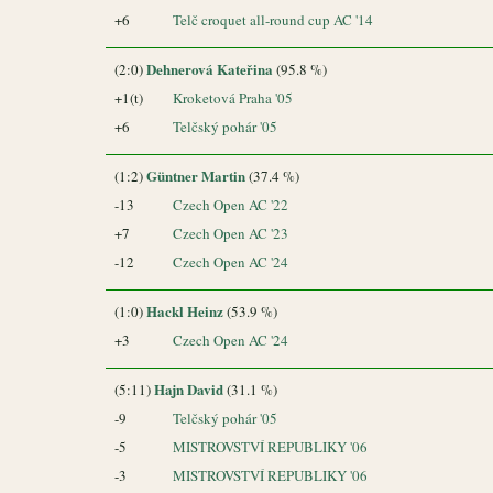
+6
Telč croquet all-round cup AC '14
Dehnerová Kateřina
(2:0)
(95.8 %)
+1(t)
Kroketová Praha '05
+6
Telčský pohár '05
Güntner Martin
(1:2)
(37.4 %)
-13
Czech Open AC '22
+7
Czech Open AC '23
-12
Czech Open AC '24
Hackl Heinz
(1:0)
(53.9 %)
+3
Czech Open AC '24
Hajn David
(5:11)
(31.1 %)
-9
Telčský pohár '05
-5
MISTROVSTVÍ REPUBLIKY '06
-3
MISTROVSTVÍ REPUBLIKY '06