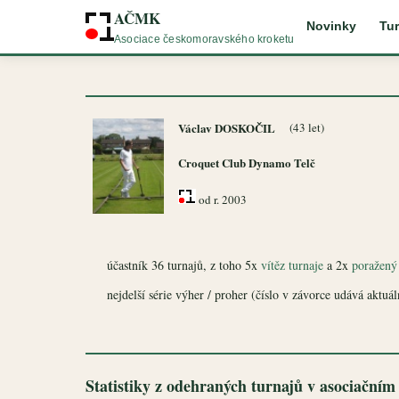
AČMK
Novinky
Tur
Asociace českomoravského kroketu
Václav DOSKOČIL
(43 let)
Croquet Club Dynamo Telč
od r. 2003
účastník 36 turnajů, z toho 5x
vítěz turnaje
a 2x
poražený 
nejdelší série výher / proher (číslo v závorce udává aktuální
Statistiky z odehraných turnajů v asociačním