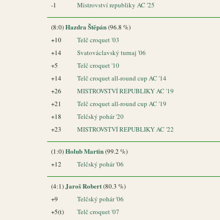
-1
Mistrovství republiky AC '25
Hazdra Štěpán
(8:0)
(96.8 %)
+10
Telč croquet '03
+14
Svatováclavský turnaj '06
+5
Telč croquet '10
+14
Telč croquet all-round cup AC '14
+26
MISTROVSTVÍ REPUBLIKY AC '19
+21
Telč croquet all-round cup AC '19
+18
Telčský pohár '20
+23
MISTROVSTVÍ REPUBLIKY AC '22
Holub Martin
(1:0)
(99.2 %)
+12
Telčský pohár '06
Jaroš Robert
(4:1)
(80.3 %)
+9
Telčský pohár '06
+5(t)
Telč croquet '07