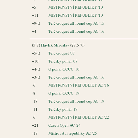
+5
MISTROVSTVÍ REPUBLIKY '10
+11
MISTROVSTVÍ REPUBLIKY '10
+9(t)
Telč croquet all-round cup AC '15
+4
Telč croquet all-round cup AC '16
Havlík Miroslav
(5:7)
(27.6 %)
+5(t)
Telč croquet '07
+10
Telčský pohár '07
+4(t)
O pohár CCCC '10
+3(t)
Telč croquet all-round cup AC '16
-6
MISTROVSTVÍ REPUBLIKY AC '16
-8
O pohár CCCC '19
-17
Telč croquet all-round cup AC '19
-11
Telčský pohár '19
-6
MISTROVSTVÍ REPUBLIKY AC '22
+21
Czech Open AC '24
-18
Mistrovství republiky AC '25