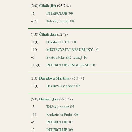
Čihák Jiří
(2:0)
(95.7 %)
+6
INTERCLUB '09
+24
Telčský pohár '09
Čihák Jan
(4:0)
(52 %)
+1(t)
O pohár CCCC '10
+10
MISTROVSTVÍ REPUBLIKY '10
+5
Svatováclavský turnaj '10
+13(t)
INTERCLUB SINGLES AC '18
Davidová Martina
(1:0)
(96.4 %)
+7(t)
Havířovský pohár '03
Dehner Jan
(5:0)
(82.3 %)
+5
Telčský pohár '05
+11
Kroketová Praha '06
+5
INTERCLUB '07
+3
INTERCLUB '09