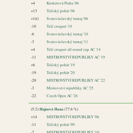
+4
Kroketová Praha '06
+13
Telčský pohár '06
+1(t)
Svatováclavský turnaj '06
-10
Telč croquet '10
-6
Svatováclavský turnaj '10
-3
Svatováclavský turnaj '11
+4
Telč croquet all-round cup AC '14
-11
MISTROVSTVÍ REPUBLIKY AC '19
+6
Telčský pohár '19
-19
Telčský pohár '20
-20
MISTROVSTVÍ REPUBLIKY AC '22
-3
Mistrovství republiky AC '25
-22
Czech Open AC '26
Hajnová Hana
(5:2)
(77.6 %)
+14
MISTROVSTVÍ REPUBLIKY '06
-11
Telčský pohár '09
-7
MISTROVSTVÍ REPUBLIKY '10