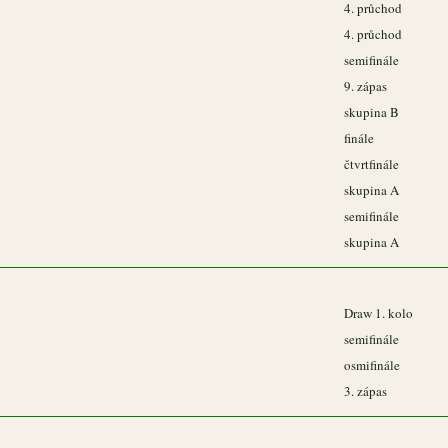
4. průchod
4. průchod
semifinále
9. zápas
skupina B
finále
čtvrtfinále
skupina A
semifinále
skupina A
Draw 1. kolo
semifinále
osmifinále
3. zápas