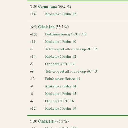
Černá Jana
(1:0)
(99.2 %)
+14
Kroketová Praha '12
Čihák Jan
(6:5)
(55.7 %)
+1(t)
Podzimní turnaj CCCC '08
+11
Kroketová Praha '10
+7
Telč croquet all-round cup AC '12
+14
Kroketová Praha '12
-5
O pohár CCCC '13
+9
Telč croquet all-round cup AC '13
-12
Pohár města Hořice '13
-9
Kroketová Praha '14
-6
Kroketová Praha '15
-4
O pohár CCCC '16
+12
Kroketová Praha '19
Čihák Jiří
(4:0)
(96.3 %)