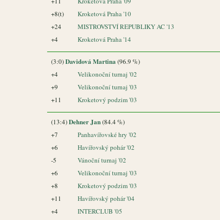
+11
Kroketová Praha '09
+8(t)
Kroketová Praha '10
+24
MISTROVSTVÍ REPUBLIKY AC '13
+4
Kroketová Praha '14
Davidová Martina
(3:0)
(96.9 %)
+4
Velikonoční turnaj '02
+9
Velikonoční turnaj '03
+11
Kroketový podzim '03
Dehner Jan
(13:4)
(84.4 %)
+7
Panhavířovské hry '02
+6
Havířovský pohár '02
-5
Vánoční turnaj '02
+6
Velikonoční turnaj '03
+8
Kroketový podzim '03
+11
Havířovský pohár '04
+4
INTERCLUB '05