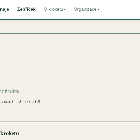
naje
Žebříček
O kroketu
Organizace
ý finalista
 sérii) : 13 (1) / 3 (0)
 kroketu