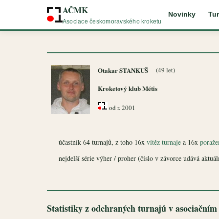
AČMK
Novinky
Tur
Asociace českomoravského kroketu
Otakar STANKUŠ
(49 let)
Kroketový klub Métis
od r. 2001
účastník 64 turnajů, z toho 16x
vítěz turnaje
a 16x
poražen
nejdelší série výher / proher (číslo v závorce udává aktuální
Statistiky z odehraných turnajů v asociačním