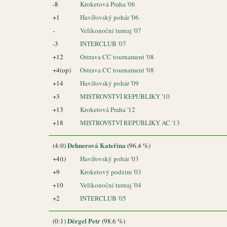
-8
Kroketová Praha '06
+1
Havířovský pohár '06
-
Velikonoční turnaj '07
-3
INTERCLUB '07
+12
Ostrava CC tournament '08
+4(op)
Ostrava CC tournament '08
+14
Havířovský pohár '09
+3
MISTROVSTVÍ REPUBLIKY '10
+13
Kroketová Praha '12
+18
MISTROVSTVÍ REPUBLIKY AC '13
Dehnerová Kateřina
(4:0)
(96.4 %)
+4(t)
Havířovský pohár '03
+9
Kroketový podzim '03
+10
Velikonoční turnaj '04
+2
INTERCLUB '05
Děrgel Petr
(0:1)
(98.6 %)