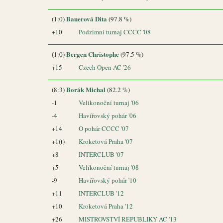
Bauerová Dita
(1:0)
(97.8 %)
+10
Podzimní turnaj CCCC '08
Bergen Christophe
(1:0)
(97.5 %)
+15
Czech Open AC '26
Borák Michal
(8:3)
(82.2 %)
-1
Velikonoční turnaj '06
-4
Havířovský pohár '06
+14
O pohár CCCC '07
+1(t)
Kroketová Praha '07
+8
INTERCLUB '07
+5
Velikonoční turnaj '08
-9
Havířovský pohár '10
+11
INTERCLUB '12
+10
Kroketová Praha '12
+26
MISTROVSTVÍ REPUBLIKY AC '13