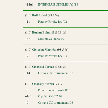
+14(t)
INTERCLUB SINGLES AC '18
Buli Lukáš
(1:0)
(99.2 %)
+11
Panhavířovské hry '02
Burian Bohumil
(1:0)
(96.8 %)
+4(t)
Kroketová Praha '07
Cielecká Markéta
(1:0)
(98.5 %)
+9
Panhavířovské hry '03
Cisovská Tereza
(1:0)
(96.6 %)
+14
Ostrava CC tournament '08
Cisovský Marek
(3:0)
(93 %)
+9
Pohár spravedlnosti '06
+1(t)
O pohár CCCC '07
+9
Ostrava CC tournament '08