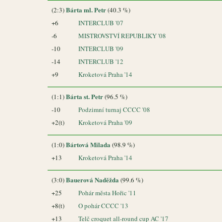
Bárta ml. Petr
(2:3)
(40.3 %)
+6
INTERCLUB '07
-6
MISTROVSTVÍ REPUBLIKY '08
-10
INTERCLUB '09
-14
INTERCLUB '12
+9
Kroketová Praha '14
Bárta st. Petr
(1:1)
(96.5 %)
-10
Podzimní turnaj CCCC '08
+2(t)
Kroketová Praha '09
Bártová Milada
(1:0)
(98.9 %)
+13
Kroketová Praha '14
Bauerová Naděžda
(3:0)
(99.6 %)
+25
Pohár města Hořic '11
+8(t)
O pohár CCCC '13
+13
Telč croquet all-round cup AC '17