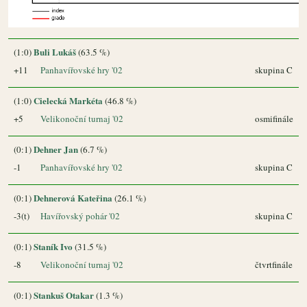
Buli Lukáš
(1:0)
(63.5 %)
+11
Panhavířovské hry '02
skupina C
Cielecká Markéta
(1:0)
(46.8 %)
+5
Velikonoční turnaj '02
osmifinále
Dehner Jan
(0:1)
(6.7 %)
-1
Panhavířovské hry '02
skupina C
Dehnerová Kateřina
(0:1)
(26.1 %)
-3(t)
Havířovský pohár '02
skupina C
Staník Ivo
(0:1)
(31.5 %)
-8
Velikonoční turnaj '02
čtvrtfinále
Stankuš Otakar
(0:1)
(1.3 %)