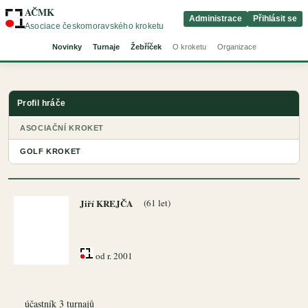
AČMK
Administrace
Přihlásit se
Asociace českomoravského kroketu
Novinky
Turnaje
Žebříček
O kroketu
Organizace
Profil hráče
ASOCIAČNÍ KROKET
GOLF KROKET
Jiří KREJČA
(61 let)
od r. 2001
účastník 3 turnajů