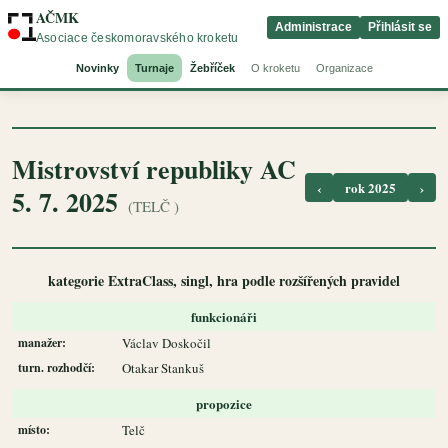
AČMK
Administrace
Přihlásit se
Asociace českomoravského kroketu
Novinky
Turnaje
Žebříček
O kroketu
Organizace
Mistrovství republiky AC
‹
rok 2025
›
5. 7. 2025
(TELČ )
kategorie ExtraClass, singl, hra podle rozšířených pravidel
funkcionáři
manažer:
Václav Doskočil
turn. rozhodčí:
Otakar Stankuš
propozice
místo:
Telč