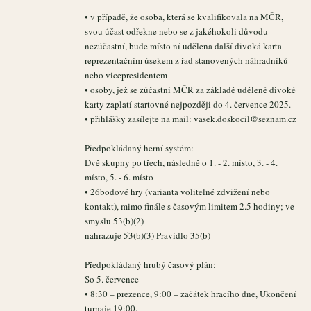
• v případě, že osoba, která se kvalifikovala na MČR,
svou účast odřekne nebo se z jakéhokoli důvodu
nezúčastní, bude místo ní udělena další divoká karta
reprezentačním úsekem z řad stanovených náhradníků
nebo vicepresidentem
• osoby, jež se zúčastní MČR za základě udělené divoké
karty zaplatí startovné nejpozději do 4. července 2025.
• přihlášky zasílejte na mail: vasek.doskocil@seznam.cz
Předpokládaný herní systém:
Dvě skupny po třech, následně o 1. - 2. místo, 3. - 4.
místo, 5. - 6. místo
• 26bodové hry (varianta volitelné zdvižení nebo
kontakt), mimo finále s časovým limitem 2.5 hodiny; ve
smyslu 53(b)(2)
nahrazuje 53(b)(3) Pravidlo 35(b)
Předpokládaný hrubý časový plán:
So 5. července
• 8:30 – prezence, 9:00 – začátek hracího dne, Ukončení
turnaje 19:00.