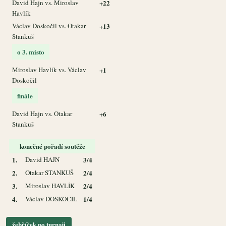
David Hajn vs. Miroslav
+22
Havlík
Václav Doskočil vs. Otakar
+13
Stankuš
o 3. místo
Miroslav Havlík vs. Václav
+1
Doskočil
finále
David Hajn vs. Otakar
+6
Stankuš
konečné pořadí soutěže
1.
David HAJN
3/4
2.
Otakar STANKUŠ
2/4
3.
Miroslav HAVLÍK
2/4
4.
Václav DOSKOČIL
1/4
žebříček po turnaji