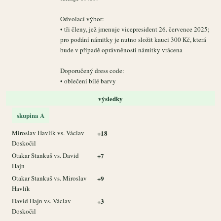
Odvolací výbor:
• tři členy, jež jmenuje vicepresident 26. července 2025;
pro podání námitky je nutno složit kauci 300 Kč, která
bude v případě oprávněnosti námitky vrácena
Doporučený dress code:
• oblečení bílé barvy
výsledky
skupina A
Miroslav Havlík vs. Václav
+18
Doskočil
Otakar Stankuš vs. David
+7
Hajn
Otakar Stankuš vs. Miroslav
+9
Havlík
David Hajn vs. Václav
+3
Doskočil