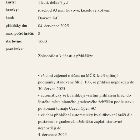
kurty:
1 kurt, délka 7 yd
branky:
rozchod 93 mm, kovové, kuželové kotvení
koule:
Dawson Int`l
přihlášky do:
04. července 2025
max. počet hráčů:
8
startovné:
1000
poznámka:
Způsobilost k účasti a přihlášky:
• všichni zájemci o účast na MČR, kteří splňují
podmínky stanovené SR č. 103, se přihlásí nejpozději do
30. června 2025
• automaticky se kvalifikují všichni přihlášení hráči do
šestého místa platného gradeového žebříčku podle stavu
po konání turnaje Czech Open AC
• všichni přihlášení automaticky kvalifikovaní hráči dle
postaveni v gradeovém žebříčku zaplatí startovné
nejpozději do
4. července 2025