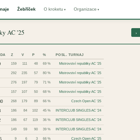
naje
Žebříček
O kroketu
Organizace
iky AC '25
›
ŮDA
Z
V
P
%
POSL. TURNAJ
9
159
111
48
69 %
Mistrovství republiky AC '25
292
235
57
80 %
Mistrovství republiky AC '25
276
197
79
71 %
Mistrovství republiky AC '25
157
107
50
68 %
Mistrovství republiky AC '25
30
268
179
89
66 %
Czech Open AC '25
8
186
84
102
45 %
INTERCLUB SINGLES AC '24
2
186
67
119
36 %
INTERCLUB SINGLES AC '24
1
149
59
90
39 %
INTERCLUB SINGLES AC '24
6
9
6
3
66 %
Czech Open AC '25