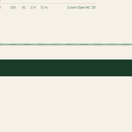
2
255
81
174
31 %
Czech Open AC '25