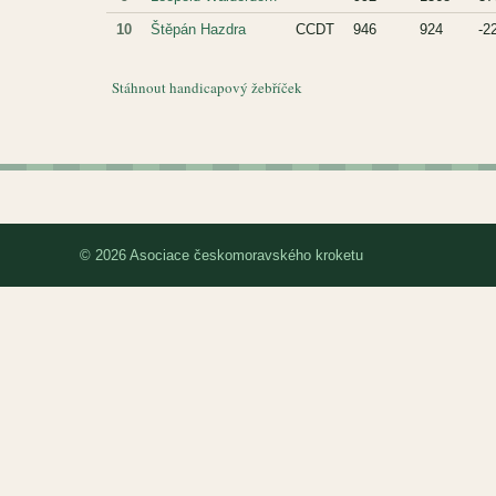
10
Štěpán Hazdra
CCDT
946
924
-2
Stáhnout handicapový žebříček
© 2026 Asociace českomoravského kroketu