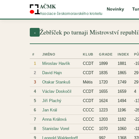
AČMK
Novinky
Tur
Asociace českomoravského kroketu
Žebříček po turnaji Mistrovství republ
‹
#
JMÉNO
KLUB
GRADE
INDEX
P
1
Miroslav Havlík
CCDT
1899
1881
-1
2
David Hajn
CCDT
1835
1865
29
3
Otakar Stankuš
Métis
1720
1749
29
4
Václav Doskočil
CCDT
1655
1659
4
5
Jiří Plachý
CCDT
1624
1494
-1
6
Jan Král
CCCC
1223
1196
-2
7
Anna Králová
CCCC
1203
1182
-2
8
Stanislav Vorel
CCCC
1070
1060
-1
9
Leopold Walderdorff
992
1368
37