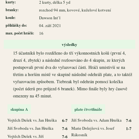
kurty:
2 kurty, délka 5 yd
branky:
rozchod 94 mm, kovové, kuželové kotvení
koule:
Dawson Int`l
přihlášky do:
04. září 2021
max. počet hráčů:
16
výsledky
15 účastníků bylo rozděleno do tří výkonnostních košů (první 4,
druzí 4, zbytek) a následně rozlosováno do 4 skupin, ze kterých
postupovali první dva do vyřazovací části. Hráči umistivší se na
třetím a horším místě ve skupině následně odehráli plate, a to taktéž
vyřazovacím způsobem. Tiebreak byl odehrán pomocí kolečka
(počet úderů pro průjezd 6 branek). Mimo finále byly hry časově
omezeny na 45 minut.
skupina A
plate čtvrtfinále
Vojtěch Dušek vs. Jan Hruška
6-7
Jiří Svoboda vs. Adam Hruška
7-6
Jiří Svoboda vs. Jan Hruška
7-6
Marie Dolejšová vs. Josef
1-7
Rákosník
Vojtěch Dušek vs. Jiří
7-6