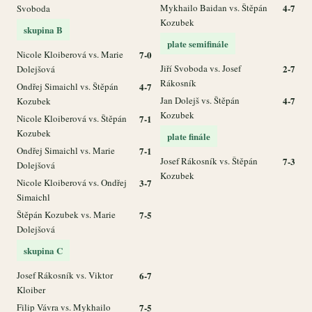
Mykhailo Baidan vs. Štěpán
4-7
Svoboda
Kozubek
skupina B
plate semifinále
Nicole Kloiberová vs. Marie
7-0
Jiří Svoboda vs. Josef
2-7
Dolejšová
Rákosník
Ondřej Simaichl vs. Štěpán
4-7
Jan Dolejš vs. Štěpán
4-7
Kozubek
Kozubek
Nicole Kloiberová vs. Štěpán
7-1
Kozubek
plate finále
Ondřej Simaichl vs. Marie
7-1
Josef Rákosník vs. Štěpán
7-3
Dolejšová
Kozubek
Nicole Kloiberová vs. Ondřej
3-7
Simaichl
Štěpán Kozubek vs. Marie
7-5
Dolejšová
skupina C
Josef Rákosník vs. Viktor
6-7
Kloiber
Filip Vávra vs. Mykhailo
7-5