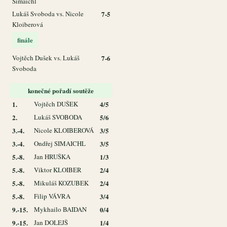
Simaichl
Lukáš Svoboda vs. Nicole
7-5
Kloiberová
finále
Vojtěch Dušek vs. Lukáš
7-6
Svoboda
konečné pořadí soutěže
1.
Vojtěch DUŠEK
4/5
2.
Lukáš SVOBODA
5/6
3.-4.
Nicole KLOIBEROVÁ
3/5
3.-4.
Ondřej SIMAICHL
3/5
5.-8.
Jan HRUŠKA
1/3
5.-8.
Viktor KLOIBER
2/4
5.-8.
Mikuláš KOZUBEK
2/4
5.-8.
Filip VÁVRA
3/4
9.-15.
Mykhailo BAIDAN
0/4
9.-15.
Jan DOLEJŠ
1/4