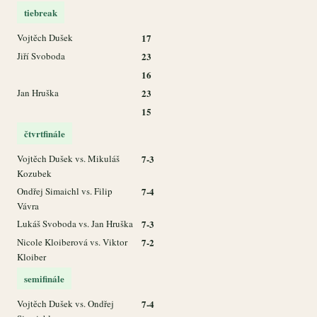
tiebreak
Vojtěch Dušek
17
Jiří Svoboda
23
16
Jan Hruška
23
15
čtvrtfinále
Vojtěch Dušek vs. Mikuláš
7-3
Kozubek
Ondřej Simaichl vs. Filip
7-4
Vávra
Lukáš Svoboda vs. Jan Hruška
7-3
Nicole Kloiberová vs. Viktor
7-2
Kloiber
semifinále
Vojtěch Dušek vs. Ondřej
7-4