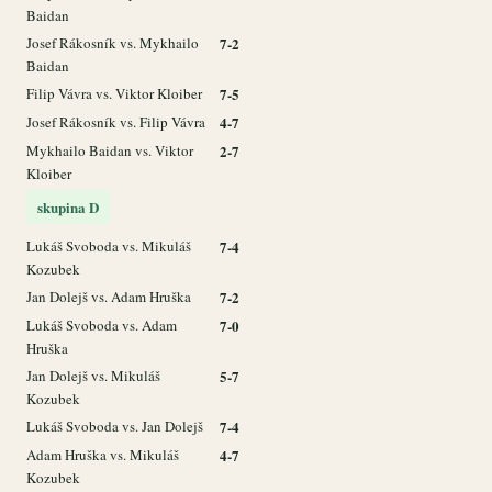
Baidan
Josef Rákosník vs. Mykhailo
7-2
Baidan
Filip Vávra vs. Viktor Kloiber
7-5
Josef Rákosník vs. Filip Vávra
4-7
Mykhailo Baidan vs. Viktor
2-7
Kloiber
skupina D
Lukáš Svoboda vs. Mikuláš
7-4
Kozubek
Jan Dolejš vs. Adam Hruška
7-2
Lukáš Svoboda vs. Adam
7-0
Hruška
Jan Dolejš vs. Mikuláš
5-7
Kozubek
Lukáš Svoboda vs. Jan Dolejš
7-4
Adam Hruška vs. Mikuláš
4-7
Kozubek