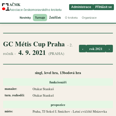
AČMK
Administrace
Přihlásit se
Asociace českomoravského kroketu
Novinky
Turnaje
Žebříček
O kroketu
Organizace
GC Métis Cup Praha
- 2.
‹
rok 2021
›
4. 9. 2021
ročník -
(PRAHA)
singl, level hra, 13bodová hra
funkcionáři
manažer:
Otakar Stankuš
turn. rozhodčí:
Otakar Stankuš
propozice
místo:
Praha, TJ Sokol I. Smíchov - Letní cvičiště Mrázovka