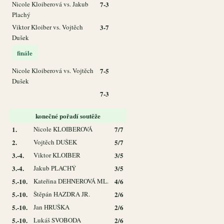
Nicole Kloiberová vs. Jakub
7-3
Plachý
Viktor Kloiber vs. Vojtěch
3-7
Dušek
finále
Nicole Kloiberová vs. Vojtěch
7-5
Dušek
7-3
konečné pořadí soutěže
1.
Nicole KLOIBEROVÁ
7/7
2.
Vojtěch DUŠEK
5/7
3.-4.
Viktor KLOIBER
3/5
3.-4.
Jakub PLACHÝ
3/5
5.-10.
Kateřina DEHNEROVÁ ML.
4/6
5.-10.
Štěpán HAZDRA JR.
2/6
5.-10.
Jan HRUŠKA
2/6
5.-10.
Lukáš SVOBODA
2/6