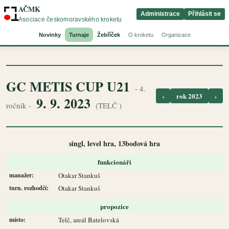
AČMK
Administrace
Přihlásit se
Asociace českomoravského kroketu
Novinky
Turnaje
Žebříček
O kroketu
Organizace
GC METIS CUP U21
- 4.
‹
rok 2023
›
9. 9. 2023
ročník -
(TELČ )
singl, level hra, 13bodová hra
funkcionáři
manažer:
Otakar Stankuš
turn. rozhodčí:
Otakar Stankuš
propozice
místo:
Telč, areál Batelovská