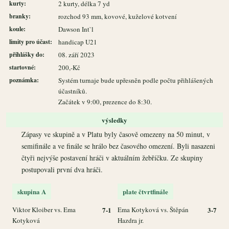
kurty:
2 kurty, délka 7 yd
branky:
rozchod 93 mm, kovové, kuželové kotvení
koule:
Dawson Int`l
limity pro účast:
handicap U21
přihlášky do:
08. září 2023
startovné:
200,-Kč
poznámka:
Systém turnaje bude upřesněn podle počtu přihlášených
účastníků.
Začátek v 9:00, prezence do 8:30.
výsledky
Zápasy ve skupině a v Platu byly časově omezeny na 50 minut, v
semifinále a ve finále se hrálo bez časového omezení. Byli nasazeni
čtyři nejvýše postavení hráči v aktuálním žebříčku. Ze skupiny
postupovali první dva hráči.
skupina A
plate čtvrtfinále
Viktor Kloiber vs. Ema
7-1
Ema Kotyková vs. Štěpán
3-7
Kotyková
Hazdra jr.