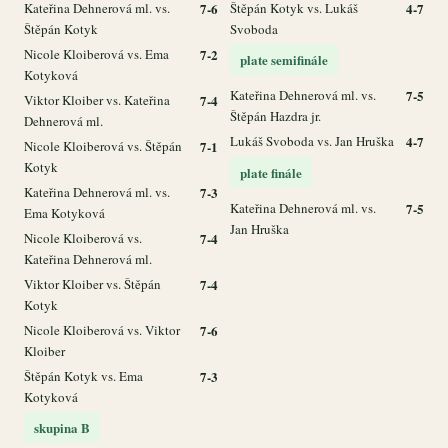
Kateřina Dehnerová ml. vs.
7-6
Štěpán Kotyk vs. Lukáš
4-7
Štěpán Kotyk
Svoboda
Nicole Kloiberová vs. Ema
7-2
plate semifinále
Kotyková
Kateřina Dehnerová ml. vs.
7-5
Viktor Kloiber vs. Kateřina
7-4
Štěpán Hazdra jr.
Dehnerová ml.
Lukáš Svoboda vs. Jan Hruška
4-7
Nicole Kloiberová vs. Štěpán
7-1
Kotyk
plate finále
Kateřina Dehnerová ml. vs.
7-3
Kateřina Dehnerová ml. vs.
7-5
Ema Kotyková
Jan Hruška
Nicole Kloiberová vs.
7-4
Kateřina Dehnerová ml.
Viktor Kloiber vs. Štěpán
7-4
Kotyk
Nicole Kloiberová vs. Viktor
7-6
Kloiber
Štěpán Kotyk vs. Ema
7-3
Kotyková
skupina B