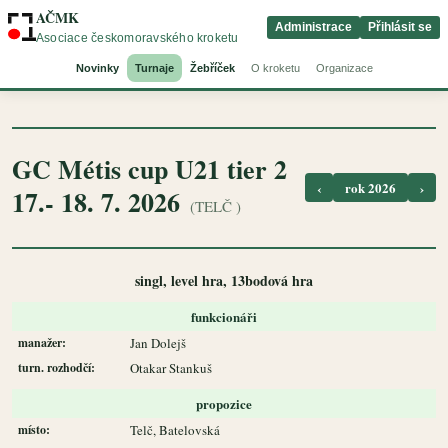
AČMK
Administrace
Přihlásit se
Asociace českomoravského kroketu
Novinky
Turnaje
Žebříček
O kroketu
Organizace
GC Métis cup U21 tier 2
‹
rok 2026
›
17.- 18. 7. 2026
(TELČ )
singl, level hra, 13bodová hra
funkcionáři
manažer:
Jan Dolejš
turn. rozhodčí:
Otakar Stankuš
propozice
místo:
Telč, Batelovská