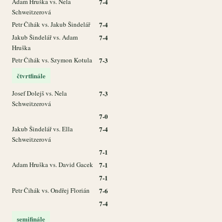
Adam Hruška vs. Nela
7-4
Schweitzerová
Petr Čihák vs. Jakub Šindelář
7-4
Jakub Šindelář vs. Adam
7-4
Hruška
Petr Čihák vs. Szymon Kotula
7-3
čtvrtfinále
Josef Dolejš vs. Nela
7-3
Schweitzerová
7-0
Jakub Šindelář vs. Ella
7-4
Schweitzerová
7-1
Adam Hruška vs. David Gacek
7-1
7-1
Petr Čihák vs. Ondřej Florián
7-6
7-4
semifinále