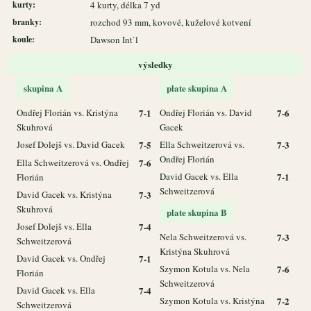
kurty:
4 kurty, délka 7 yd
branky:
rozchod 93 mm, kovové, kuželové kotvení
koule:
Dawson Int`l
výsledky
skupina A
plate skupina A
Ondřej Florián vs. Kristýna
7-1
Ondřej Florián vs. David
7-6
Skuhrová
Gacek
Josef Dolejš vs. David Gacek
7-5
Ella Schweitzerová vs.
7-3
Ondřej Florián
Ella Schweitzerová vs. Ondřej
7-6
David Gacek vs. Ella
7-1
Florián
Schweitzerová
David Gacek vs. Kristýna
7-3
Skuhrová
plate skupina B
Josef Dolejš vs. Ella
7-4
Nela Schweitzerová vs.
7-3
Schweitzerová
Kristýna Skuhrová
David Gacek vs. Ondřej
7-1
Szymon Kotula vs. Nela
7-6
Florián
Schweitzerová
David Gacek vs. Ella
7-4
Szymon Kotula vs. Kristýna
7-2
Schweitzerová