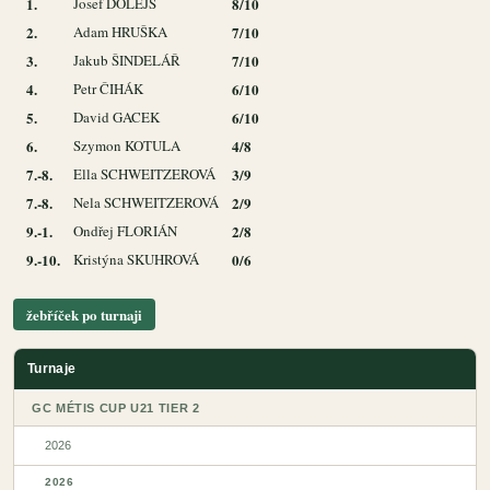
1.
Josef DOLEJŠ
8/10
2.
Adam HRUŠKA
7/10
3.
Jakub ŠINDELÁŘ
7/10
4.
Petr ČIHÁK
6/10
5.
David GACEK
6/10
6.
Szymon KOTULA
4/8
7.-8.
Ella SCHWEITZEROVÁ
3/9
7.-8.
Nela SCHWEITZEROVÁ
2/9
9.-1.
Ondřej FLORIÁN
2/8
9.-10.
Kristýna SKUHROVÁ
0/6
žebříček po turnaji
Turnaje
GC MÉTIS CUP U21 TIER 2
2026
2026