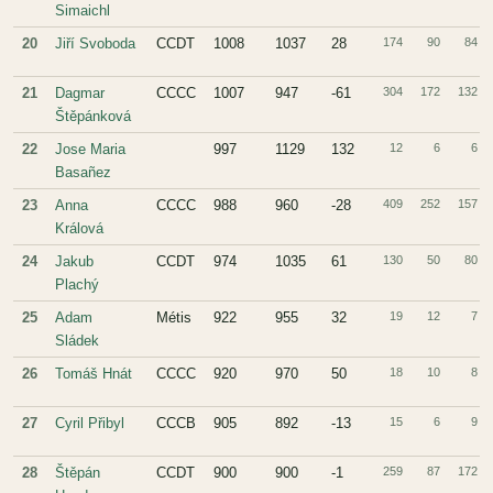
Simaichl
20
Jiří Svoboda
CCDT
1008
1037
28
174
90
84
21
Dagmar
CCCC
1007
947
-61
304
172
132
Štěpánková
22
Jose Maria
997
1129
132
12
6
6
Basañez
23
Anna
CCCC
988
960
-28
409
252
157
Králová
24
Jakub
CCDT
974
1035
61
130
50
80
Plachý
25
Adam
Métis
922
955
32
19
12
7
Sládek
26
Tomáš Hnát
CCCC
920
970
50
18
10
8
27
Cyril Přibyl
CCCB
905
892
-13
15
6
9
28
Štěpán
CCDT
900
900
-1
259
87
172