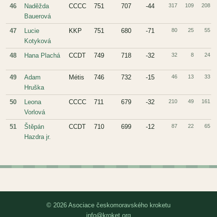
46
Naděžda
CCCC
751
707
-44
317
109
208
Bauerová
47
Lucie
KKP
751
680
-71
80
25
55
Kotyková
48
Hana Plachá
CCDT
749
718
-32
32
8
24
49
Adam
Métis
746
732
-15
46
13
33
Hruška
50
Leona
CCCC
711
679
-32
210
49
161
Vorlová
51
Štěpán
CCDT
710
699
-12
87
22
65
Hazdra jr.
© 2026 Asociace českomoravského kroketu
info@kroket.org