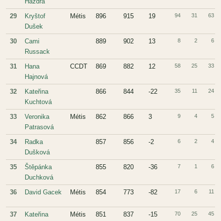
Hazdra
29
Kryštof
Métis
896
915
19
94
31
63
Dušek
30
Cami
889
902
13
8
2
6
Russack
31
Hana
CCDT
869
882
12
58
25
33
Hajnová
32
Kateřina
866
844
-22
35
11
24
Kuchtová
33
Veronika
Métis
862
866
3
9
4
5
Patrasová
34
Radka
857
856
-2
6
2
4
Dušková
35
Štěpánka
855
820
-36
7
1
6
Duchková
36
David Gacek
Métis
854
773
-82
17
6
11
37
Kateřina
Métis
851
837
-15
70
25
45