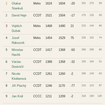
1
Otakar
Métis
1624
1604
-20
331
273
58
Stankuš
2
David Hajn
CCDT
1521
1504
-17
175
125
50
3
Vojtěch
Métis
1468
1490
21
210
144
66
Dušek
4
Josef
Métis
1454
1529
75
226
152
74
Rákosník
5
Miroslav
CCDT
1417
1368
-50
260
200
60
Havlík
6
Václav
CCDT
1389
1358
-32
155
104
51
Doskočil
7
Nicole
CCDT
1261
1260
-2
206
143
63
Kloiberová
8
Jiří Plachý
CCDT
1246
1170
-77
210
123
87
9
Jan Král
CCCC
1211
1209
-2
318
190
128