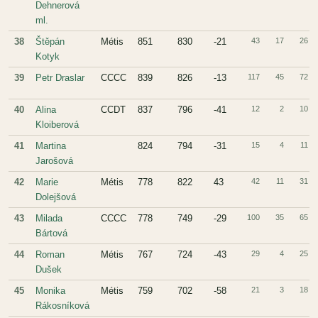
Dehnerová
ml.
38
Štěpán
Métis
851
830
-21
43
17
26
Kotyk
39
Petr Draslar
CCCC
839
826
-13
117
45
72
40
Alina
CCDT
837
796
-41
12
2
10
Kloiberová
41
Martina
824
794
-31
15
4
11
Jarošová
42
Marie
Métis
778
822
43
42
11
31
Dolejšová
43
Milada
CCCC
778
749
-29
100
35
65
Bártová
44
Roman
Métis
767
724
-43
29
4
25
Dušek
45
Monika
Métis
759
702
-58
21
3
18
Rákosníková