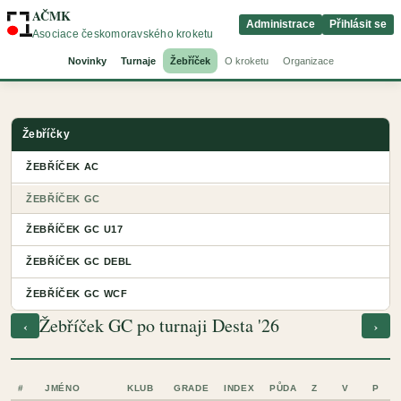
AČMK
Administrace
Přihlásit se
Asociace českomoravského kroketu
Novinky
Turnaje
Žebříček
O kroketu
Organizace
Žebříčky
ŽEBŘÍČEK AC
ŽEBŘÍČEK GC
ŽEBŘÍČEK GC U17
ŽEBŘÍČEK GC DEBL
ŽEBŘÍČEK GC WCF
Žebříček GC po turnaji Desta '26
‹
›
#
JMÉNO
KLUB
GRADE
INDEX
PŮDA
Z
V
P