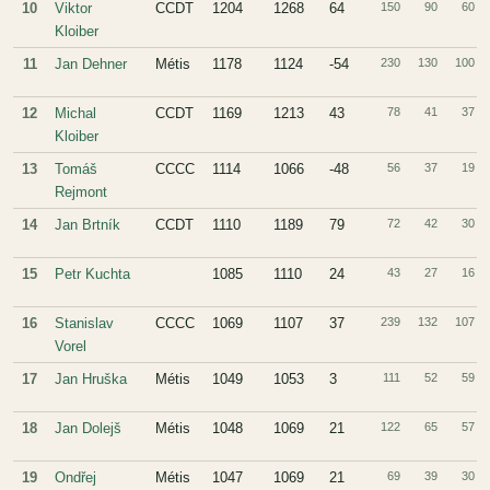
10
Viktor
CCDT
1204
1268
64
150
90
60
Kloiber
11
Jan Dehner
Métis
1178
1124
-54
230
130
100
12
Michal
CCDT
1169
1213
43
78
41
37
Kloiber
13
Tomáš
CCCC
1114
1066
-48
56
37
19
Rejmont
14
Jan Brtník
CCDT
1110
1189
79
72
42
30
15
Petr Kuchta
1085
1110
24
43
27
16
16
Stanislav
CCCC
1069
1107
37
239
132
107
Vorel
17
Jan Hruška
Métis
1049
1053
3
111
52
59
18
Jan Dolejš
Métis
1048
1069
21
122
65
57
19
Ondřej
Métis
1047
1069
21
69
39
30