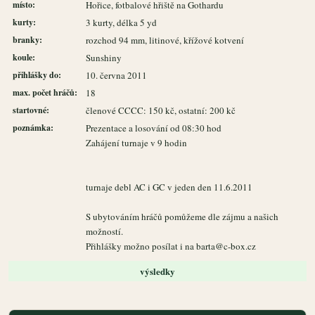
místo:
Hořice, fotbalové hřiště na Gothardu
kurty:
3 kurty, délka 5 yd
branky:
rozchod 94 mm, litinové, křížové kotvení
koule:
Sunshiny
přihlášky do:
10. června 2011
max. počet hráčů:
18
startovné:
členové CCCC: 150 kč, ostatní: 200 kč
poznámka:
Prezentace a losování od 08:30 hod
Zahájení turnaje v 9 hodin
turnaje debl AC i GC v jeden den 11.6.2011
S ubytováním hráčů pomůžeme dle zájmu a našich
možností.
Přihlášky možno posílat i na barta@c-box.cz
výsledky