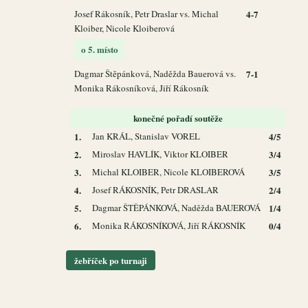
Josef Rákosník, Petr Draslar vs. Michal
4-7
Kloiber, Nicole Kloiberová
o 5. místo
Dagmar Štěpánková, Naděžda Bauerová vs.
7-1
Monika Rákosníková, Jiří Rákosník
konečné pořadí soutěže
1.
Jan KRÁL, Stanislav VOREL
4/5
2.
Miroslav HAVLÍK, Viktor KLOIBER
3/4
3.
Michal KLOIBER, Nicole KLOIBEROVÁ
3/5
4.
Josef RÁKOSNÍK, Petr DRASLAR
2/4
5.
Dagmar ŠTĚPÁNKOVÁ, Naděžda BAUEROVÁ
1/4
6.
Monika RÁKOSNÍKOVÁ, Jiří RÁKOSNÍK
0/4
žebříček po turnaji