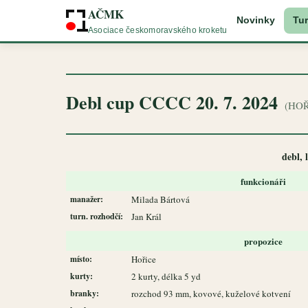
AČMK
Novinky
Tur
Asociace českomoravského kroketu
Debl cup CCCC 20. 7. 2024
(HOŘ
debl, 
funkcionáři
manažer:
Milada Bártová
turn. rozhodčí:
Jan Král
propozice
místo:
Hořice
kurty:
2 kurty, délka 5 yd
branky:
rozchod 93 mm, kovové, kuželové kotvení