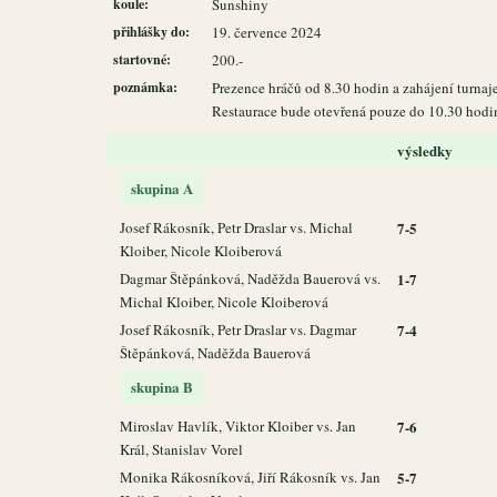
koule:
Sunshiny
přihlášky do:
19. července 2024
startovné:
200.-
poznámka:
Prezence hráčů od 8.30 hodin a zahájení turnaj
Restaurace bude otevřená pouze do 10.30 hodin,
výsledky
skupina A
Josef Rákosník, Petr Draslar vs. Michal
7-5
Kloiber, Nicole Kloiberová
Dagmar Štěpánková, Naděžda Bauerová vs.
1-7
Michal Kloiber, Nicole Kloiberová
Josef Rákosník, Petr Draslar vs. Dagmar
7-4
Štěpánková, Naděžda Bauerová
skupina B
Miroslav Havlík, Viktor Kloiber vs. Jan
7-6
Král, Stanislav Vorel
Monika Rákosníková, Jiří Rákosník vs. Jan
5-7