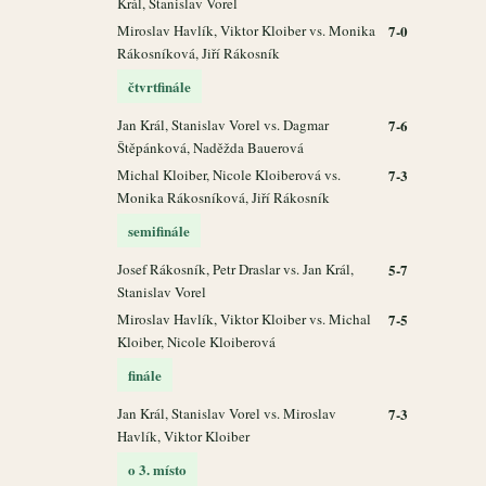
Král, Stanislav Vorel
Miroslav Havlík, Viktor Kloiber vs. Monika
7-0
Rákosníková, Jiří Rákosník
čtvrtfinále
Jan Král, Stanislav Vorel vs. Dagmar
7-6
Štěpánková, Naděžda Bauerová
Michal Kloiber, Nicole Kloiberová vs.
7-3
Monika Rákosníková, Jiří Rákosník
semifinále
Josef Rákosník, Petr Draslar vs. Jan Král,
5-7
Stanislav Vorel
Miroslav Havlík, Viktor Kloiber vs. Michal
7-5
Kloiber, Nicole Kloiberová
finále
Jan Král, Stanislav Vorel vs. Miroslav
7-3
Havlík, Viktor Kloiber
o 3. místo