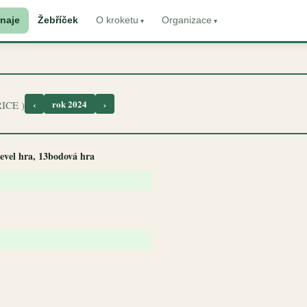
naje
Žebříček
O kroketu
Organizace
‹
rok 2024
›
ICE )
level hra, 13bodová hra