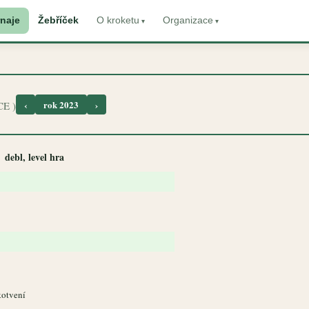
naje
Žebříček
O kroketu
Organizace
‹
rok 2023
›
E )
debl, level hra
kotvení