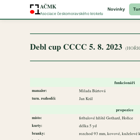
AČMK
Novinky
Tur
Asociace českomoravského kroketu
Debl cup CCCC 5. 8. 2023
(HOŘIC
funkcionáři
manažer:
Milada Bártová
turn. rozhodčí:
Jan Král
propozice
místo:
fotbalové hřiště Gothard, Hořice
kurty:
délka 5 yd
branky:
rozchod 93 mm, kovové, kuželové 