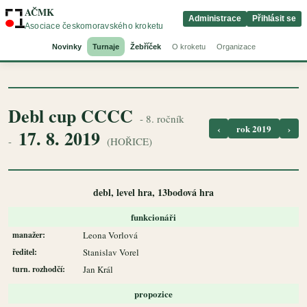
AČMK
Administrace
Přihlásit se
Asociace českomoravského kroketu
Novinky
Turnaje
Žebříček
O kroketu
Organizace
Debl cup CCCC
- 8. ročník
‹
rok 2019
›
17. 8. 2019
-
(HOŘICE)
debl, level hra, 13bodová hra
funkcionáři
manažer:
Leona Vorlová
ředitel:
Stanislav Vorel
turn. rozhodčí:
Jan Král
propozice