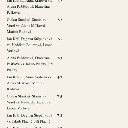
Jan Král st., Anna Králová vs.
1-7
Alena Pažďorová, Ekaterina
Pešková
Otakar Stankuš, Stanislav
7-2
Vorel vs. Alena Míšková,
Marion Radová
Jan Král, Dagmar Štěpánková
7-5
vs. Naděžda Bauerová, Leona
Vorlová
Alena Pažďorová, Ekaterina
7-3
Pešková vs. Jakub Plachý, Jiří
Plachý
Jan Král st., Anna Králová vs.
4-7
Alena Míšková, Marion
Radová
Otakar Stankuš, Stanislav
7-5
Vorel vs. Naděžda Bauerová,
Leona Vorlová
Jan Král, Dagmar Štěpánková
7-2
vs. Jakub Plachý, Jiří Plachý