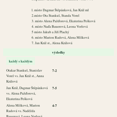
l. místo Dagmar Štěpánková, Jan Král ml
2.místo Ota Stankuš, Standa Vorel
3. místo Alena Pažďorová, Ekaterina Pešková
4. místo Naďa Bauerová, Leona Vorlová
5 místo Jakub a Jiří Plachý
6. místo Marion Radová, Alena Míšková
7. Jan Král st., Alena Králová
výsledky
každý s každým
Otakar Stankuš, Stanislav
7-2
Vorel vs. Jan Král st., Anna
Králová
Jan Král, Dagmar Štěpánková
7-5
vs. Alena Pažďorová,
Ekaterina Pešková
Alena Míšková, Marion
4-7
Radová vs. Naděžda
Bauerová, Leona Vorlová