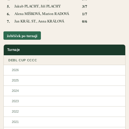
5.
Jakub PLACHÝ, Jiří PLACHÝ
3/7
6.
Alena MÍŠKOVÁ, Marion RADOVÁ
1/7
7.
Jan KRÁL ST., Anna KRÁLOVÁ
0/6
žebříček po turnaji
Turnaje
DEBL CUP CCCC
2026
2025
2024
2023
2022
2021