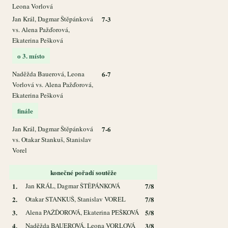
Leona Vorlová
Jan Král, Dagmar Štěpánková
7-3
vs. Alena Pažďorová,
Ekaterina Pešková
o 3. místo
Naděžda Bauerová, Leona
6-7
Vorlová vs. Alena Pažďorová,
Ekaterina Pešková
finále
Jan Král, Dagmar Štěpánková
7-6
vs. Otakar Stankuš, Stanislav
Vorel
konečné pořadí soutěže
1.
Jan KRÁL, Dagmar ŠTĚPÁNKOVÁ
7/8
2.
Otakar STANKUŠ, Stanislav VOREL
7/8
3.
Alena PAŽĎOROVÁ, Ekaterina PEŠKOVÁ
5/8
4.
Naděžda BAUEROVÁ, Leona VORLOVÁ
3/8