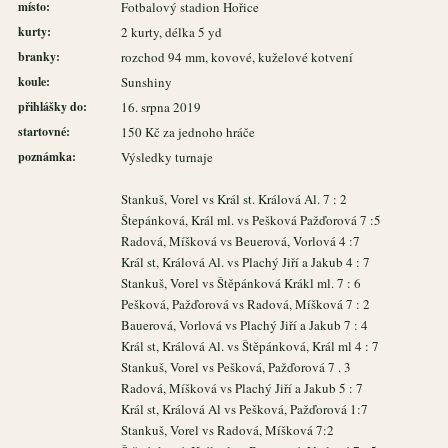
místo:
Fotbalový stadion Hořice
kurty:
2 kurty, délka 5 yd
branky:
rozchod 94 mm, kovové, kuželové kotvení
koule:
Sunshiny
přihlášky do:
16. srpna 2019
startovné:
150 Kč za jednoho hráče
poznámka:
Výsledky turnaje
Stankuš, Vorel vs Král st. Králová Al. 7 : 2
Štepánková, Král ml. vs Pešková Pažďorová 7 :5
Radová, Míšková vs Beuerová, Vorlová 4 :7
Král st, Králová Al. vs Plachý Jiří a Jakub 4 : 7
Stankuš, Vorel vs Štěpánková Krákl ml. 7 : 6
Pešková, Pažďorová vs Radová, Míšková 7 : 2
Bauerová, Vorlová vs Plachý Jiří a Jakub 7 : 4
Král st, Králová Al. vs Štěpánková, Král ml 4 : 7
Stankuš, Vorel vs Pešková, Pažďorová 7 . 3
Radová, Míšková vs Plachý Jiří a Jakub 5 : 7
Král st, Králová Al vs Pešková, Pažďorová 1:7
Stankuš, Vorel vs Radová, Míšková 7:2