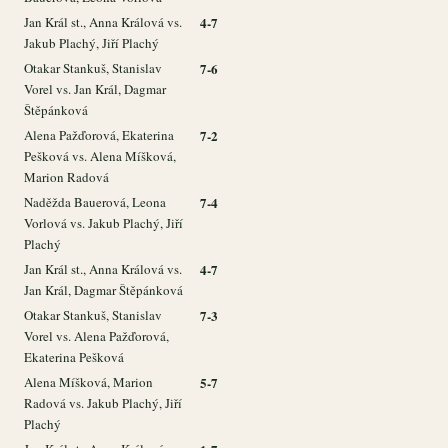
Jan Král st., Anna Králová vs.
4-7
Jakub Plachý, Jiří Plachý
Otakar Stankuš, Stanislav
7-6
Vorel vs. Jan Král, Dagmar
Štěpánková
Alena Pažďorová, Ekaterina
7-2
Pešková vs. Alena Míšková,
Marion Radová
Naděžda Bauerová, Leona
7-4
Vorlová vs. Jakub Plachý, Jiří
Plachý
Jan Král st., Anna Králová vs.
4-7
Jan Král, Dagmar Štěpánková
Otakar Stankuš, Stanislav
7-3
Vorel vs. Alena Pažďorová,
Ekaterina Pešková
Alena Míšková, Marion
5-7
Radová vs. Jakub Plachý, Jiří
Plachý