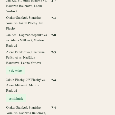
Jan Král st., Anna Králová vs.
2-7
Naděžda Bauerová, Leona
Vorlová
Otakar Stankuš, Stanislav
7-3
Vorel vs. Jakub Plachý, Jiří
Plachý
Jan Král, Dagmar Štěpánková
7-0
vs. Alena Míšková, Marion
Radová
Alena Pažďorová, Ekaterina
7-5
Pešková vs. Naděžda
Bauerová, Leona Vorlová
o 5. místo
Jakub Plachý, Jiří Plachý vs.
7-4
Alena Míšková, Marion
Radová
semifinále
Otakar Stankuš, Stanislav
7-4
Vorel vs. Naděžda Bauerová,